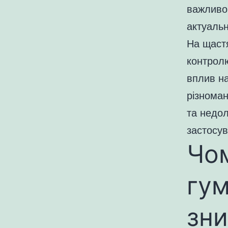
важливо
актуаль
На щастя
контролю
вплив на
різноман
та недол
застосув
Чо
гум
зни