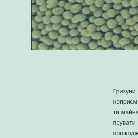
Гризуни 
неприємн
та майн
псувати 
пошкодж