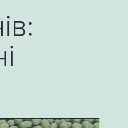
ів:
ні