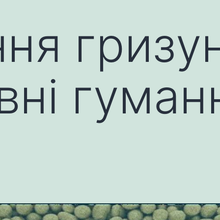
ня гризун
вні гуман