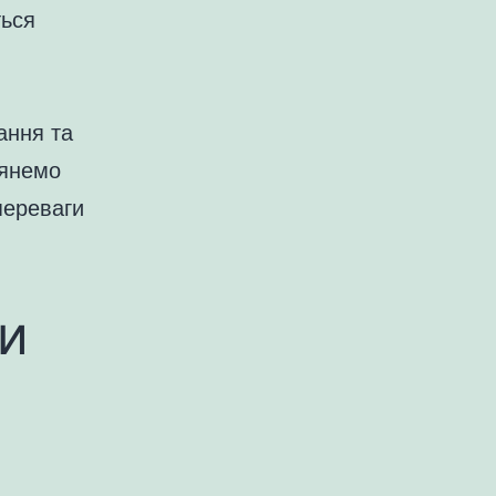
ться
ання та
лянемо
 переваги
и