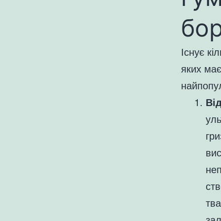
бор
Існує кі
яких має
найпопу
Від
уль
гри
вис
неп
ств
тва
зал