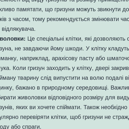
ливо памятати, що гризуни можуть звикнути до
ків з часом, тому рекомендується змінювати ча
 відлякувача.
воловки:
Це спеціальні клітки, які дозволяють 
зуна, не завдаючи йому шкоди. У клітку кладут
манку, наприклад, арахісову пасту або шматоч
ука. Коли гризун заходить у клітку, двері закри
йману тварину слід випустити на волю подалі в
динку, бажано в природному середовищі. Важли
ирати живоловки відповідного розміру для вид
зунів, яких ви хочете спіймати. Також необхідно
улярно перевіряти клітки, щоб гризуни не страж
оду або спраги.