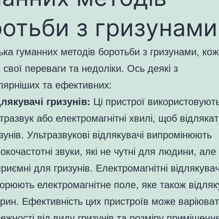
отьби з гризунами
лька гуманних методів боротьби з гризунами, кож
 свої переваги та недоліки. Ось деякі з
лярніших та ефективних:
лякувачі гризунів:
Ці пристрої використовуют
тразвук або електромагнітні хвилі, щоб відляка
зунів. Ультразвукові відлякувачі випромінюють
окочастотні звуки, які не чутні для людини, але
риємні для гризунів. Електромагнітні відлякувач
орюють електромагнітне поле, яке також відляк
рин. Ефективність цих пристроїв може варіюват
ежності від виду гризунів та розміру приміщенн