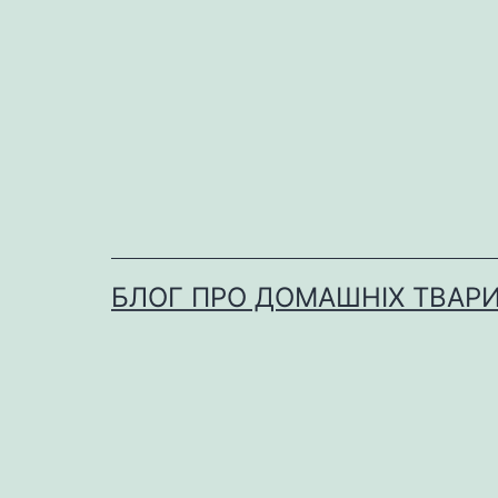
Перейти
до
вмісту
БЛОГ ПРО ДОМАШНІХ ТВАР