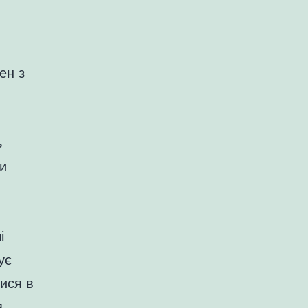
ен з
ь
ти
і
ує
ися в
я.