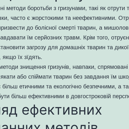
ні методи боротьби з гризунами, такі як отрути 
ки, часто є жорстокими та неефективними. Отр
ризвести до болісної смерті тварин, а мишолов
авдавати їм серйозних травм. Крім того, отруєн
тановити загрозу для домашніх тварин та дикої
 якщо їх зїдять.
методи знищення гризунів, навпаки, спрямовані 
якати або спіймати тварин без завдання їм шко
 більш етичними та екологічно безпечними, а т
ути більш ефективними в довгостроковій перспе
ляд ефективних
анних методів