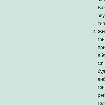
Важ
зву
тип
Жи
гри
при
ябл
Спі
бу
виб
гри
рег
гол