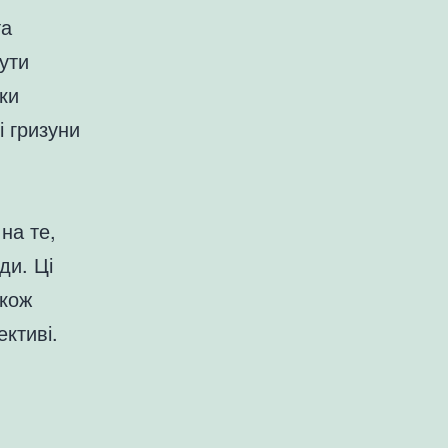
та
ути
ки
і гризуни
на те,
ди. Ці
акож
ктиві.