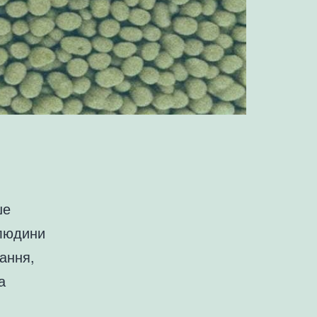
ше
 людини
ання,
а