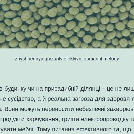
znyshhennya gryzuniv efektyvni gumanni metody
в будинку чи на присадибній ділянці – це не ли
е сусідство, а й реальна загроза для здоровя
а. Вони можуть переносити небезпечні захворюв
продукти харчування, гризти електропроводку т
увати меблі. Тому питання ефективного та, що