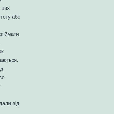
 цих
стоту або
спіймати
ь
ок
ваються.
ід
во
у
дали від