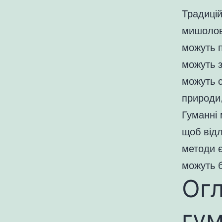
Традицій
мишолов
можуть п
можуть з
можуть с
природи,
Гуманні 
щоб відл
методи є
можуть б
Ог
гум