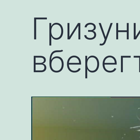
Гризуни
вберег