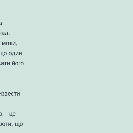
а
іал.
мітки,
кщо один
вати його
извести
а – це
роти, що