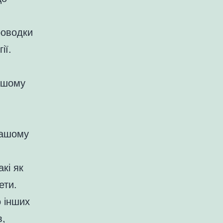
оводки
ії.
вашому
вашому
акі як
ети.
о інших
в,