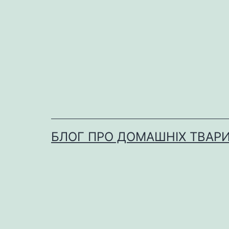
Перейти
до
вмісту
БЛОГ ПРО ДОМАШНІХ ТВАР