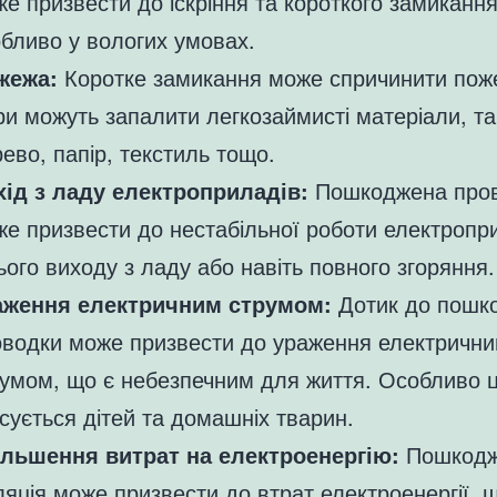
е призвести до іскріння та короткого замикання
бливо у вологих умовах.
жежа:
Коротке замикання може спричинити пож
ри можуть запалити легкозаймисті матеріали, так
ево, папір, текстиль тощо.
хід з ладу електроприладів:
Пошкоджена про
е призвести до нестабільної роботи електропр
ього виходу з ладу або навіть повного згоряння.
аження електричним струмом:
Дотик до пошк
оводки може призвести до ураження електричн
умом, що є небезпечним для життя. Особливо 
сується дітей та домашніх тварин.
ільшення витрат на електроенергію:
Пошкодж
ляція може призвести до втрат електроенергії, 