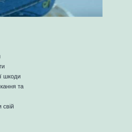
й
ти
ої шкоди
икання та
 свій