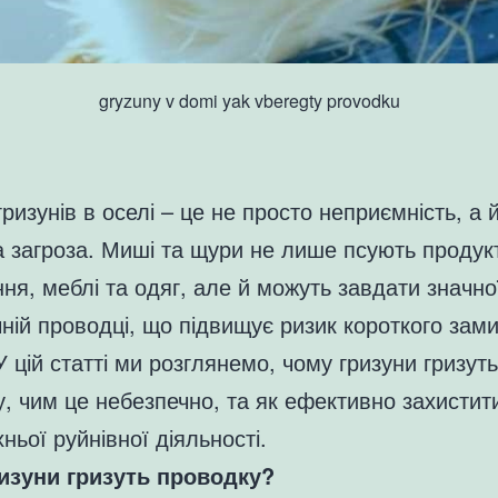
gryzuny v domi yak vberegty provodku
ризунів в оселі – це не просто неприємність, а 
 загроза. Миші та щури не лише псують продук
ня, меблі та одяг, але й можуть завдати значн
ній проводці, що підвищує ризик короткого зам
У цій статті ми розглянемо, чому гризуни гризуть
, чим це небезпечно, та як ефективно захистити
хньої руйнівної діяльності.
изуни гризуть проводку?