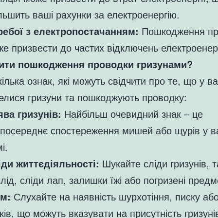
льшить ваші рахунки за електроенергію.
ребої з електропостачанням:
Пошкодження пр
е призвести до частих відключень електроенерг
ити пошкодження проводки гризунами?
кілька ознак, які можуть свідчити про те, що у 
елися гризуни та пошкоджують проводку:
ява гризунів:
Найбільш очевидний знак – це
зпосереднє спостереження мишей або щурів у 
і.
іди життєдіяльності:
Шукайте сліди гризунів, т
лід, сліди лап, залишки їжі або погризені предм
м:
Слухайте на наявність шурхотіння, писку аб
ків, що можуть вказувати на присутність гризуні