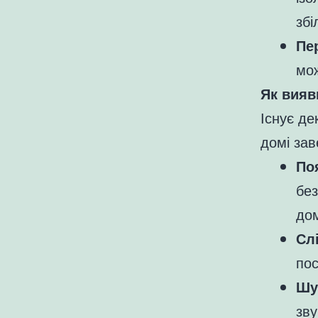
збі
Пе
мож
Як вияв
Існує де
домі зав
По
бе
дом
Сл
пос
Шу
зву