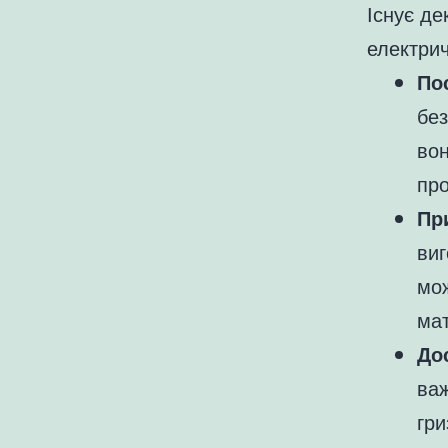
Існує де
електрич
По
без
вон
про
Пр
виг
мож
мат
До
важ
гри