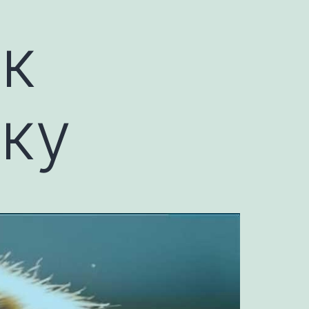
як
ку