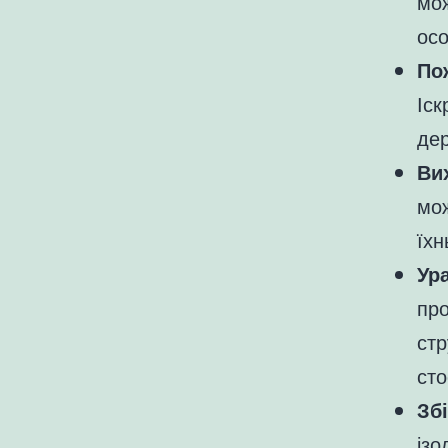
мож
осо
По
Іск
дер
Ви
мож
їхн
Ур
пр
стр
сто
Зб
ізо