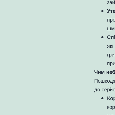
зай
Ут
про
шма
Сл
які
гри
пр
Чим неб
Пошкодж
до серйо
Ко
кор