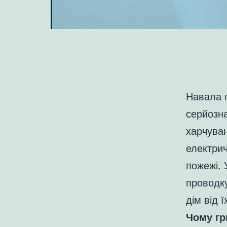
Навала г
серйозна
харчуван
електрич
пожежі. 
проводку
дім від ї
Чому гр