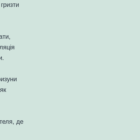
 гризти
ати,
ляція
и.
ризуни
 як
теля, де