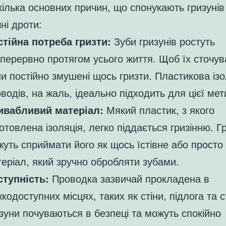
кілька основних причин, що спонукають гризунів
ні дроти:
стійна потреба гризти:
Зуби гризунів ростуть
перервно протягом усього життя. Щоб їх сточув
и постійно змушені щось гризти. Пластикова ізо
водів, на жаль, ідеально підходить для цієї мет
ивабливий матеріал:
Мякий пластик, з якого
отовлена ізоляція, легко піддається гризінню. Г
уть сприймати його як щось їстівне або просто
еріал, який зручно обробляти зубами.
ступність:
Проводка зазвичай прокладена в
кодоступних місцях, таких як стіни, підлога та с
зуни почуваються в безпеці та можуть спокійно