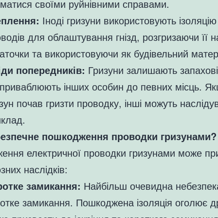
матися своїми руйнівними справами.
еплення:
Іноді гризуни використовують ізоляцію
водів для облаштування гнізд, розгризаючи її н
точки та використовуючи як будівельний матер
іди попередників:
Гризуни залишають запахові 
 приваблюють інших особин до певних місць. Я
зун почав гризти проводку, інші можуть насліду
иклад.
езпечне пошкодження проводки гризунами?
ення електричної проводки гризунами може пр
зних наслідків:
ротке замикання:
Найбільш очевидна небезпек
отке замикання. Пошкоджена ізоляція оголює д