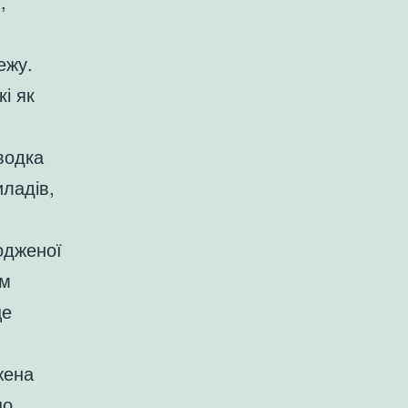
,
ежу.
і як
водка
иладів,
одженої
им
це
ена
що