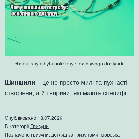
chomu shynshyla potrebuye osoblyvogo doglyadu
Шиншили
– це не просто милі та пухнасті
створіння, а й тварини, які мають специфі…
Опубліковано
18.07.2026
В категорії
Гризуни
Позначено
гризуни
,
догляд за гризунами
,
морська