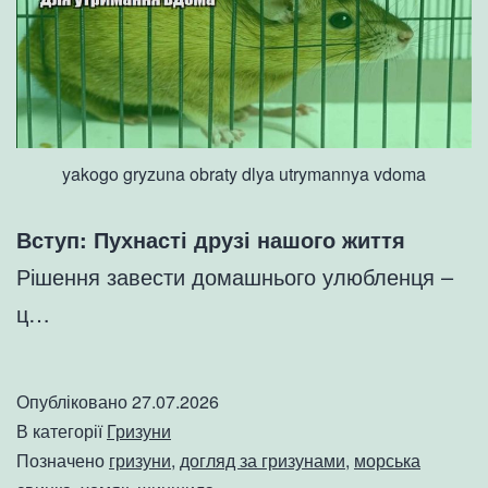
yakogo gryzuna obraty dlya utrymannya vdoma
Вступ: Пухнасті друзі нашого життя
Рішення завести домашнього улюбленця –
ц…
Опубліковано
27.07.2026
В категорії
Гризуни
Позначено
гризуни
,
догляд за гризунами
,
морська