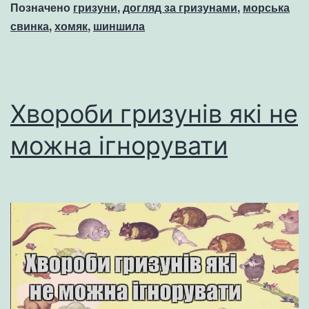
Позначено
гризуни
,
догляд за гризунами
,
морська
свинка
,
хомяк
,
шиншила
Хвороби гризунів які не
можна ігнорувати