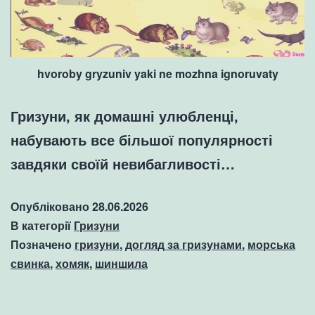
hvoroby gryzuniv yaki ne mozhna ignoruvaty
Гризуни, як домашні улюбленці,
набувають все більшої популярності
завдяки своїй невибагливості…
Опубліковано
28.06.2026
В категорії
Гризуни
Позначено
гризуни
,
догляд за гризунами
,
морська
свинка
,
хомяк
,
шиншила