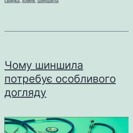
свинка
,
хомяк
,
шиншила
Чому шиншила
потребує особливого
догляду