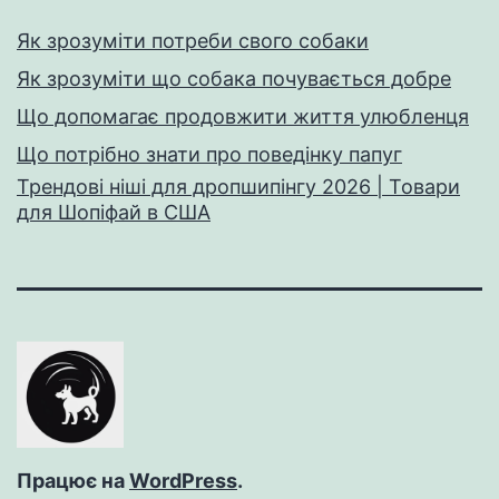
Як зрозуміти потреби свого собаки
Як зрозуміти що собака почувається добре
Що допомагає продовжити життя улюбленця
Що потрібно знати про поведінку папуг
Трендові ніші для дропшипінгу 2026 | Товари
для Шопіфай в США
Працює на
WordPress
.