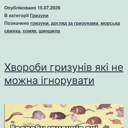
Опубліковано
15.07.2026
В категорії
Гризуни
Позначено
гризуни
,
догляд за гризунами
,
морська
свинка
,
хомяк
,
шиншила
Хвороби гризунів які не
можна ігнорувати