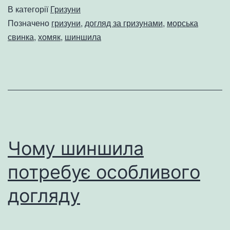
В категорії
Гризуни
Позначено
гризуни
,
догляд за гризунами
,
морська
свинка
,
хомяк
,
шиншила
Чому шиншила
потребує особливого
догляду