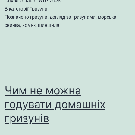
Опубліковано
18.07.2026
В категорії
Гризуни
Позначено
гризуни
,
догляд за гризунами
,
морська
свинка
,
хомяк
,
шиншила
Чим не можна
годувати домашніх
гризунів