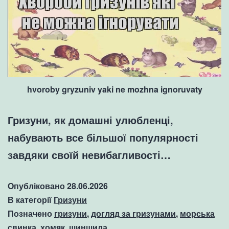
hvoroby gryzuniv yaki ne mozhna ignoruvaty
Гризуни, як домашні улюбленці,
набувають все більшої популярності
завдяки своїй невибагливості…
Опубліковано
28.06.2026
В категорії
Гризуни
Позначено
гризуни
,
догляд за гризунами
,
морська
свинка
,
хомяк
,
шиншила