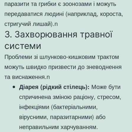
паразити та грибки є зоонозами і можуть
передаватися людині (наприклад, короста,
стригучий лишай).n
3. Захворювання травної
системи
Проблеми зі шлунково-кишковим трактом
можуть швидко призвести до зневоднення
та виснаження.n
Діарея (рідкий стілець):
Може бути
спричинена зміною раціону, стресом,
інфекціями (бактеріальними,
вірусними, паразитарними) або
неправильним харчуванням.