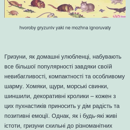
hvoroby gryzuniv yaki ne mozhna ignoruvaty
Гризуни, як домашні улюбленці, набувають
все більшої популярності завдяки своїй
невибагливості, компактності та особливому
шарму. Хомяки, щури, морські свинки,
шиншили, декоративні кролики – кожен з
цих пухнастиків приносить у дім радість та
позитивні емоції. Однак, як і будь-які живі
істоти, гризуни схильні до різноманітних