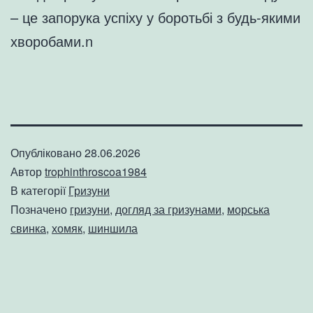
– це запорука успіху у боротьбі з будь-якими
хворобами.n
Опубліковано
28.06.2026
Автор
trophinthroscoa1984
В категорії
Гризуни
Позначено
гризуни
,
догляд за гризунами
,
морська
свинка
,
хомяк
,
шиншила