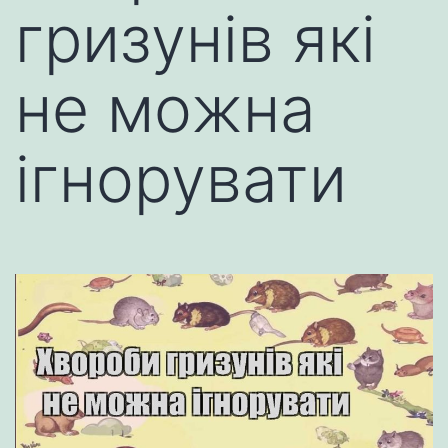
гризунів які
не можна
ігнорувати