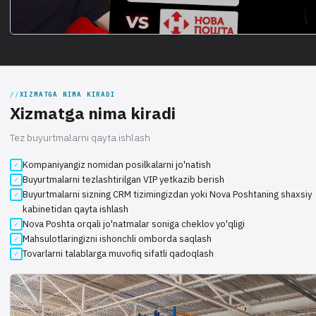
XIZMATGA NIMA KIRADI
Xizmatga nima kiradi
Tez buyurtmalarni qayta ishlash
Kompaniyangiz nomidan posilkalarni jo'natish
Buyurtmalarni tezlashtirilgan VIP yetkazib berish
Buyurtmalarni sizning CRM tizimingizdan yoki Nova Poshtaning shaxsiy
kabinetidan qayta ishlash
Nova Poshta orqali jo'natmalar soniga cheklov yo'qligi
Mahsulotlaringizni ishonchli omborda saqlash
Tovarlarni talablarga muvofiq sifatli qadoqlash