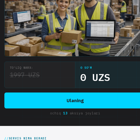
TO'LIQ NARX:
0 SO'M
1997 UZS
0 UZS
Ulaning
ochiq
13
aksiya joylari
SERVIS NIMA BERADI