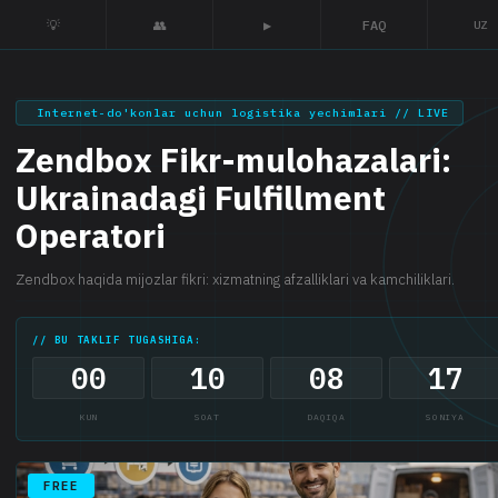
💡
👥
▶
FAQ
UZ
Internet-do'konlar uchun logistika yechimlari // LIVE
Zendbox Fikr-mulohazalari:
Ukrainadagi Fulfillment
Operatori
Zendbox haqida mijozlar fikri: xizmatning afzalliklari va kamchiliklari.
// BU TAKLIF TUGASHIGA:
00
10
08
17
KUN
SOAT
DAQIQA
SONIYA
FREE