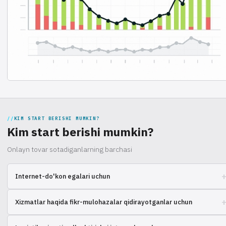
KIM START BERISHI MUMKIN?
Kim start berishi mumkin?
Onlayn tovar sotadiganlarning barchasi
Internet-do'kon egalari uchun
Biznesni tezda kengaytirish kerak, lekin ombor masalalari vaqtni
Xizmatlar haqida fikr-mulohazalar qidirayotganlar uchun
oladimi? Boshqa tadbirkorlar bu muammolarni qanday hal qilishadi va
logistikani optimallashtirishadi, bilib oling.
Buyurtmalarni qayta ishlash uchun hamkorning ishonchliligiga ishonch