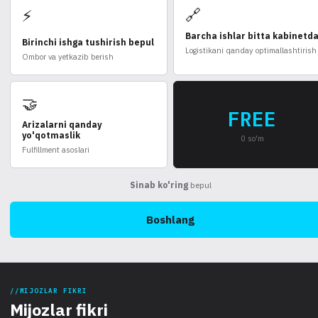
🔗
⚡
Barcha ishlar bitta kabinetd
Birinchi ishga tushirish bepul
Logistikani qanday optimallashtirish
Ombor va yetkazib berish
🤝
FREE
Arizalarni qanday
yo'qotmaslik
0 so'm
Fulfillment asoslari
Sinab ko'ring
bepul
Boshlang
MIJOZLAR FIKRI
Mijozlar fikri