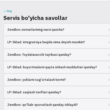
FAQ
Servis bo'yicha savollar
Zendbox xizmatlarining narxi qancha?
Narx buyurtmalarning hajmi, og'irligi va o'lchamlariga bog'liq. Hisoblash
LP-Sklad: integratsiya haqida nima deyish mumkin?
uchun bog'laning.
Podderjivaem integracii s mnogimi platformami, utochnite vashu.
Zendbox: foydalanuvchi tajribasi qanday?
Bol'shinstvo klientov zadovol'ny skorost'yu obrabotki zakazov.
LP-Sklad: buyurtmalarni qayta ishlash muddatlari qanday?
Standartnyy termin – 24 chasa, no byvayut isklyucheniya.
Zendbox: yuklarni sug'urtalash bormi?
Da, vse gruzy strakhuyutsya na polnuyu stoimost'.
LP-Sklad: saqlash tariflari qanday?
Stoimost' zavisit ot zanimaemoy ploshchadi i sroka khraneniya.
Zendbox: qo'llab-quvvatlash qanday ishlaydi?