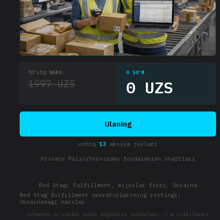
TO'LIQ NARX:
0 SO'M
1997 UZS
0 UZS
Ulaning
ochiq
13
aksiya joylari
Privacy Policy
Servisdan foydalanish shartlari
Yana ommabop:
Red Stag: Fulfillment, mijozlar fikri. Ukraina
Red Stag fulfillment operatorlarining reytingi:
Ukrainadagi narxlar
Internet-do'konlar uchun logistika yechimlari // © Fulfillment