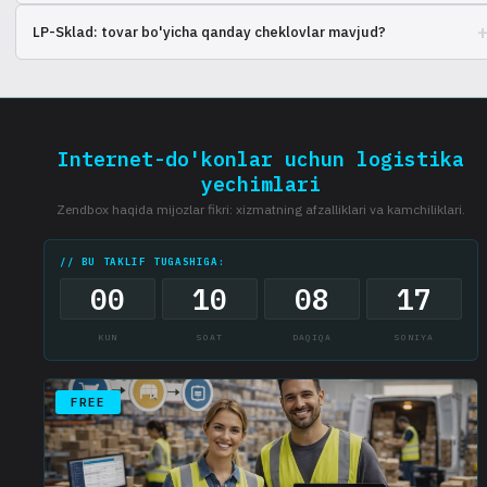
Podderzhka dostupna cherez chat, telefon i elektronnuyu pochtu.
LP-Sklad: tovar bo'yicha qanday cheklovlar mavjud?
Sushchestvuyut ogranicheniya na opredelennyye kategorii tovarov,
prover'te spisok.
Internet-do'konlar uchun logistika
yechimlari
Zendbox haqida mijozlar fikri: xizmatning afzalliklari va kamchiliklari.
// BU TAKLIF TUGASHIGA:
00
10
08
17
KUN
SOAT
DAQIQA
SONIYA
FREE