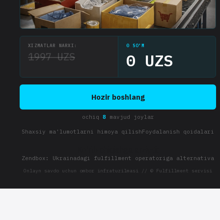
XIZMATLAR NARXI:
0 SO'M
1997 UZS
0 UZS
Hozir boshlang
ochiq
8
mavjud joylar
Shaxsiy ma'lumotlarni himoya qilish
Foydalanish qoidalari
Ko'rib chiqishga arziydi:
Zendbox: Ukrainadagi fulfillment operatoriga alternativa
Onlayn savdo uchun ombor infratuzilmasi // © Fulfillment servisi