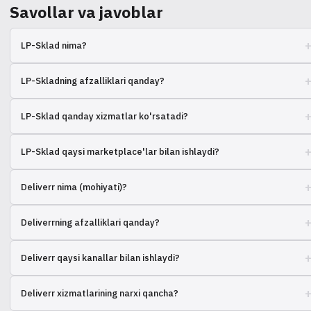
Savollar va javoblar
LP-Sklad nima?
Internet-do'konlarning buyurtmalarini saqlash va qayta ishlash uchun
LP-Skladning afzalliklari qanday?
kompleks yechimdir.
Logistikani optimallashtirish, xarajatlarni kamaytirish va buyurtmalarni
LP-Sklad qanday xizmatlar ko'rsatadi?
mijozlarga tez yetkazib berish
Buyurtmalarni qabul qilish, saqlash, komplektlash, qadoqlash va
LP-Sklad qaysi marketplace'lar bilan ishlaydi?
jo'natish
Prom.ua, Rozetka, Etsy va boshqa mashhur platformalar
Deliverr nima (mohiyati)?
Bu xaridorlarga tovarlarni tezda yetkazib berishga imkon beradigan
Deliverrning afzalliklari qanday?
xizmat
Tez yetkazib berish, logistika narxlarining pastligi, platformalar bilan
Deliverr qaysi kanallar bilan ishlaydi?
integratsiya
Amazon, Shopify, Walmart va boshqa onlayn maydonchalar
Deliverr xizmatlarining narxi qancha?