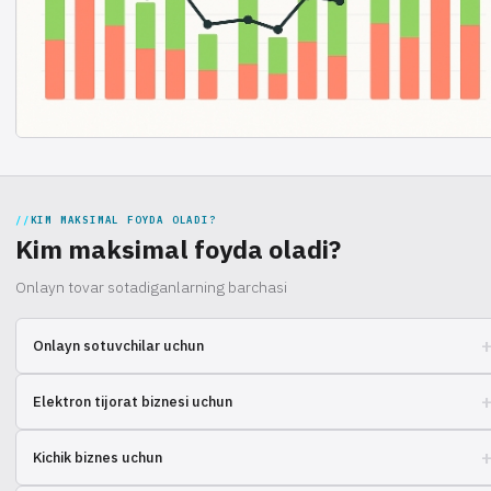
KIM MAKSIMAL FOYDA OLADI?
Kim maksimal foyda oladi?
Onlayn tovar sotadiganlarning barchasi
Onlayn sotuvchilar uchun
Butun mamlakat bo'ylab mijozlarga buyurtmalarni tez yetkazib berish
Elektron tijorat biznesi uchun
yechimini qidirayotganlar uchun
Sotuvlarni kengaytirish va logistikani ortiqcha harakatlarsiz yaxshilashga
Kichik biznes uchun
intilayotgan tadbirkorlar uchun