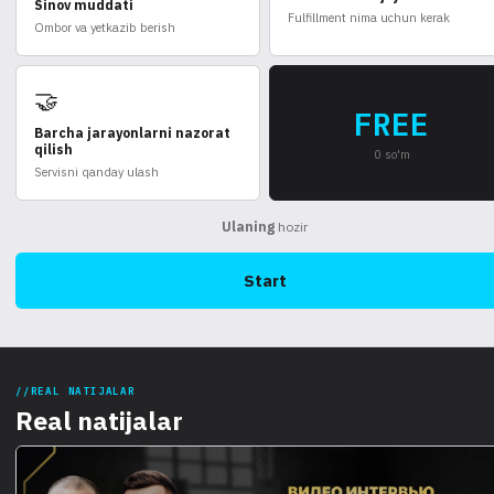
Sinov muddati
Fulfillment nima uchun kerak
Ombor va yetkazib berish
🤝
FREE
Barcha jarayonlarni nazorat
qilish
0 so'm
Servisni qanday ulash
Ulaning
hozir
Start
REAL NATIJALAR
Real natijalar