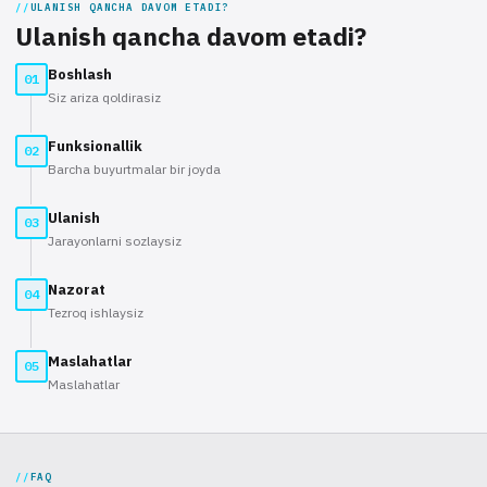
ULANISH QANCHA DAVOM ETADI?
Ulanish qancha davom etadi?
Boshlash
01
Siz ariza qoldirasiz
Funksionallik
02
Barcha buyurtmalar bir joyda
Ulanish
03
Jarayonlarni sozlaysiz
Nazorat
04
Tezroq ishlaysiz
Maslahatlar
05
Maslahatlar
FAQ