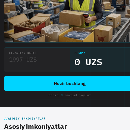
XIZMATLAR NARXI:
0 SO'M
1997 UZS
0 UZS
Hozir boshlang
ochiq
8
mavjud joylar
ASOSIY IMKONIYATLAR
Asosiy imkoniyatlar