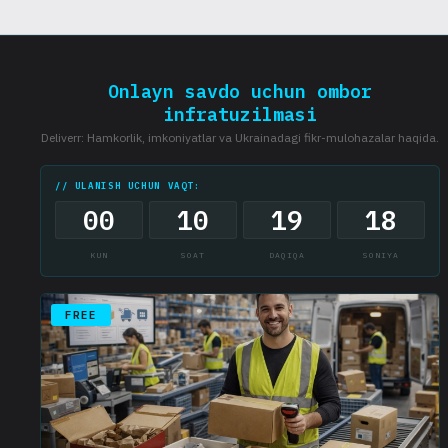
Tovarning og'irligi, hajmi va manziliga bog'liq
Onlayn savdo uchun ombor
infratuzilmasi
Deliverr: Hamkorlik, imkoniyatlar va Ukrainadagi fikr-mulohazalar haqida.
// ULANISH UCHUN VAQT:
00
10
19
17
KUN
SOAT
DAQIQA
SONIYA
FREE