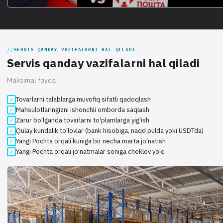
SERVIS QANDAY VAZIFALARNI HAL QILADI
Servis qanday vazifalarni hal qiladi
Maksimal foyda
Tovarlarni talablarga muvofiq sifatli qadoqlash
Mahsulotlaringizni ishonchli omborda saqlash
Zarur bo'lganda tovarlarni to'plamlarga yig'ish
Qulay kundalik to'lovlar (bank hisobiga, naqd pulda yoki USDTda)
Yangi Pochta orqali kuniga bir necha marta jo'natish
Yangi Pochta orqali jo'natmalar soniga cheklov yo'q