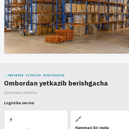
OMBORDAN YETKAZIB BERISHGACHA
Ombordan yetkazib berishgacha
Zamonaviy sistema
Logistika servisi
🔗
⚡
Hammasi bir joyda