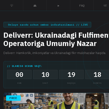
💡
👥
▶
FAQ
UZ
Onlayn savdo uchun ombor infratuzilmasi // LIVE
Deliverr: Ukrainadagi Fulfimen
Operatoriga Umumiy Nazar
Deliverr: Hamkorlik, imkoniyatlar va Ukrainadagi fikr-mulohazalar haqida.
// ULANISH UCHUN VAQT:
00
10
19
17
KUN
SOAT
DAQIQA
SONIYA
FREE