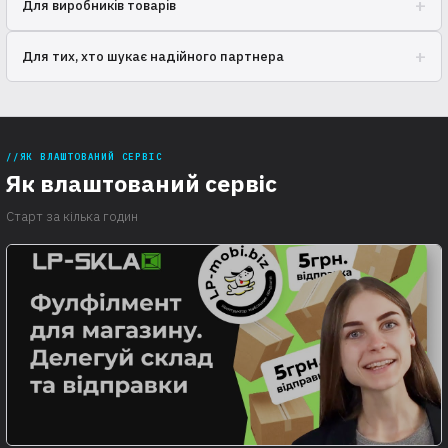
+
Для виробників товарів
логістику, щоб ви могли зосередитися на розвитку продукту та
маркетингу.
Ефективна дистрибуція по всій країні! Ми забезпечимо швидку та
+
Для тих, хто шукає надійного партнера
надійну доставку вашої продукції до покупців.
Забудьте про проблеми з логістикою! Ми гарантуємо якісний
сервіс та індивідуальний підхід до кожного клієнта.
ЯК ВЛАШТОВАНИЙ СЕРВІС
Як влаштований сервіс
Старт за кілька годин