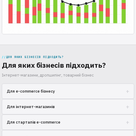
ДЛЯ ЯКИХ БІЗНЕСІВ ПІДХОДИТЬ?
Для яких бізнесів підходить?
Інтернет-магазини, дропшипінг, товарний бізнес
+
Для e-commerce бізнесу
Зростайте, не думаючи про логістику! Ми подбаємо про склад,
+
Для інтернет-магазинів
упаковку та доставку замовлень вашим клієнтам. Оптимізуйте
витрати та зосередьтесь на продажах.
Масштабуйте бізнес без розширення складу! Ми надаємо
+
Для стартапів e-commerce
комплексні послуги з обробки та відправки онлайн-замовлень по
всій Україні та за кордон.
Швидкий старт продажів! Ми візьмемо на себе всі турботи про