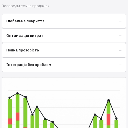
Зосередьтесь на продажах
+
Глобальне покриття
Розширюйте бізнес по всьому світу з нашою мережею складів.
+
Оптимізація витрат
Економте на логістиці завдяки вигідним тарифам та
+
Повна прозорість
інтелектуальним рішенням.
Відстежуйте запаси та замовлення в реальному часі.
+
Інтеграція без проблем
Легко підключайтеся до популярних платформ електронної
комерції.