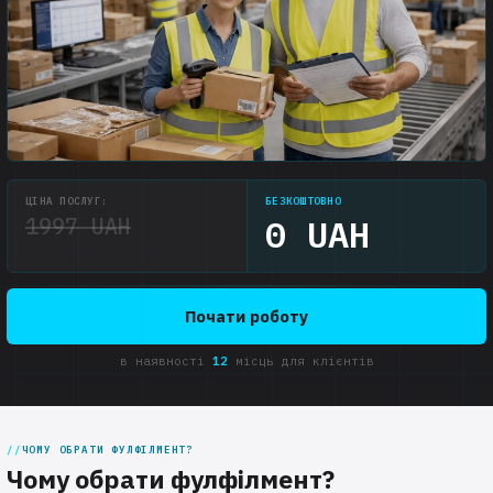
ЦІНА ПОСЛУГ:
БЕЗКОШТОВНО
1997 UAH
0 UAH
Почати роботу
в наявності
12
місць для клієнтів
ЧОМУ ОБРАТИ ФУЛФІЛМЕНТ?
Чому обрати фулфілмент?