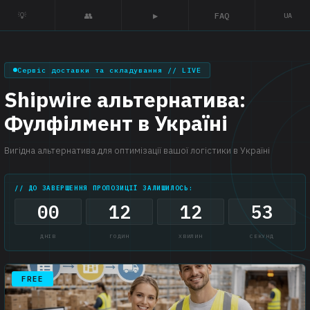
💡
👥
▶
FAQ
UA
Сервіс доставки та складування // LIVE
Shipwire альтернатива:
Фулфілмент в Україні
Вигідна альтернатива для оптимізації вашої логістики в Україні
// ДО ЗАВЕРШЕННЯ ПРОПОЗИЦІЇ ЗАЛИШИЛОСЬ:
00
12
12
52
ДНІВ
ГОДИН
ХВИЛИН
СЕКУНД
FREE