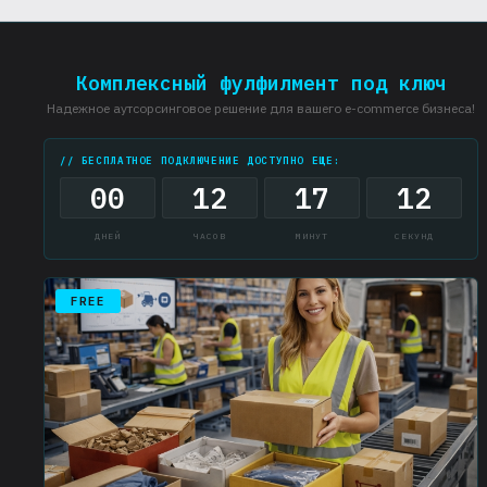
перевозчика
Комплексный фулфилмент под ключ
Надежное аутсорсинговое решение для вашего e-commerce бизнеса!
// БЕСПЛАТНОЕ ПОДКЛЮЧЕНИЕ ДОСТУПНО ЕЩЕ:
00
12
17
11
ДНЕЙ
ЧАСОВ
МИНУТ
СЕКУНД
FREE