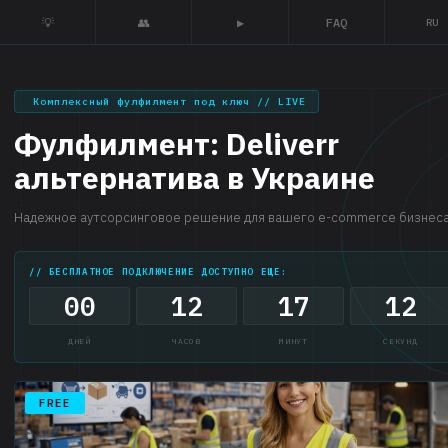
💡
👥
▶
FAQ
RU
Комплексный фулфилмент под ключ // LIVE
Фулфилмент: Deliverr
альтернатива в Украине
Надежное аутсорсинговое решение для вашего e-commerce бизнеса
// БЕСПЛАТНОЕ ПОДКЛЮЧЕНИЕ ДОСТУПНО ЕЩЕ:
00
12
17
11
ДНЕЙ
ЧАСОВ
МИНУТ
СЕКУНД
FREE