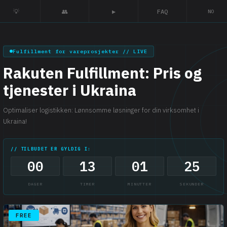
💡
👥
▶
FAQ
NO
Fulfillment for vareprosjekter // LIVE
Rakuten Fulfillment: Pris og
tjenester i Ukraina
Optimaliser logistikken: Lønnsomme løsninger for din virksomhet i
Ukraina!
// TILBUDET ER GYLDIG I:
00
13
01
24
DAGER
TIMER
MINUTTER
SEKUNDER
FREE