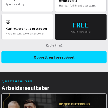
grensesnitt
Tjenesteverktøy
Hvordan fulfillment øker salget
🤝
FREE
Kontroll over alle prosesser
Gratis tilkobling
Hvordan kontrollere forsendelser
Koble til
nå
Opprett en forespørsel
ARBEIDSRESULTATER
Arbeidsresultater