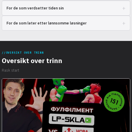
Optimaliser logistikkostnader, utvid salgsgeografien, glem hodepinen
+
For de som verdsetter tiden sin
med levering.
Overfør rutineoperasjoner til fagfolk og frigjør tid til strategiske
+
For de som leter etter lønnsomme løsninger
oppgaver.
Transparente og konkurransedyktige priser på tjenester,
kostnadsbesparelser på logistikk og infrastruktur.
OVERSIKT OVER TRINN
Oversikt over trinn
Rask start