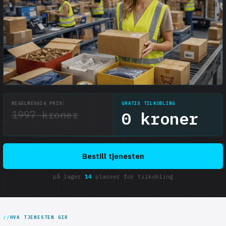
REGELMESSIG PRIS:
GRATIS TILKOBLING
1997 kroner
0 kroner
Bestill tjenesten
på lager
14
plasser for tilkobling
HVA TJENESTEN GIR