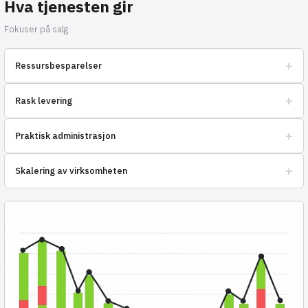
Hva tjenesten gir
Fokuser på salg
+
Ressursbesparelser
Optimaliser kostnadene for logistikk og lagring av varer.
+
Rask levering
Kundene dine vil motta bestillingene sine i tide, uten forsinkelser.
+
Praktisk administrasjon
Kontroller lagerbeholdningen og spor bestillingene i sanntid.
+
Skalering av virksomheten
Utvid salgsgeografien uten ekstra anstrengelse.