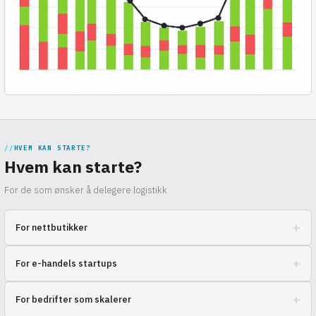
HVEM KAN STARTE?
Hvem kan starte?
For de som ønsker å delegere logistikk
+
For nettbutikker
Bli kvitt bryet med logistikk: lagring, pakking, levering – alt er på oss!
+
For e-handels startups
Fokuser på å utvikle virksomheten.
Effektiv salgsstart uten store investeringer i lager og personale.
+
For bedrifter som skalerer