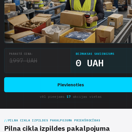
PARASTĀ CENA:
BEZMAKSAS SAVIENOJUMS
1997 UAH
0 UAH
Pievienoties
vēl pieejams
17
akcijas vietas
PILNA CIKLA IZPILDES PAKALPOJUMA PRIEKŠROCĪBAS
Pilna cikla izpildes pakalpojuma