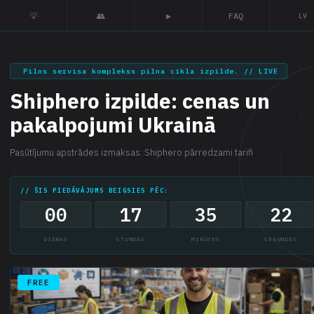
💡
👥
▶
FAQ
LV
Pilns servisa komplekss pilna cikla izpilde. // LIVE
Shiphero izpilde: cenas un
pakalpojumi Ukrainā
Pasūtījumu apstrādes izmaksas: Shiphero pārredzami tarifi
// ŠIS PIEDĀVĀJUMS BEIGSIES PĒC:
00
17
35
21
DIENAS
STUNDAS
MINŪTES
SEKUNDES
FREE