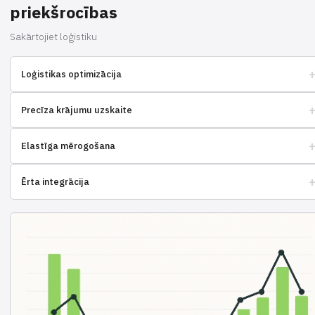
priekšrocības
Sakārtojiet loģistiku
Loģistikas optimizācija
Samaziniet piegādes izmaksas un izveidojiet optimālus maršrutus.
Precīza krājumu uzskaite
Kontrolējiet krājumu atlikumus noliktavā reāllaikā.
Elastīga mērogošana
Viegli pielāgojiet pakalpojumu sava biznesa vajadzībām.
Ērta integrācija
Savienojiet pakalpojumu ar populārām platformām nekavējoties.