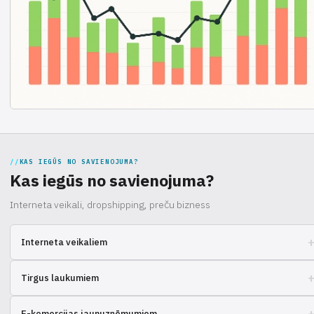
KAS IEGŪS NO SAVIENOJUMA?
Kas iegūs no savienojuma?
Interneta veikali, dropshipping, preču bizness
Interneta veikaliem
Visaptveroša pasūtījumu apkalpošana: no noliktavas līdz piegādei,
Tirgus laukumiem
optimizējiet loģistiku
Vienkārša preču nosūtīšanas pārvaldība, integrācija ar platformām,
E-komercijas jaunuzņēmumiem