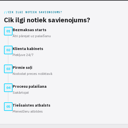
CIK ILGI NOTIEK SAVIENOJUMS?
Cik ilgi notiek savienojums?
Bezmaksas starts
01
Ātri pārejat uz palaišanu
Klienta kabinets
02
Piekļuve 24/7
Pirmie soļi
03
Nododat preces noliktavā
Procesu palaišana
04
Sakārtojat
Tiešsaistes atbalsts
05
Menedžeru atbildes