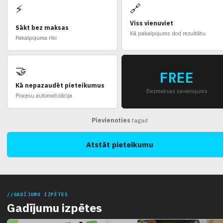
🔗
⚡
Viss vienuviet
Sākt bez maksas
Kā pakalpojums dod rezultātu
Pakalpojuma rīki
🤝
FREE
Kā nepazaudēt pieteikumus
Bezmaksas savienojums
Procesu automatizācija
Pievienoties
tagad
Atstāt pieteikumu
GADĪJUMU IZPĒTES
Gadījumu izpētes