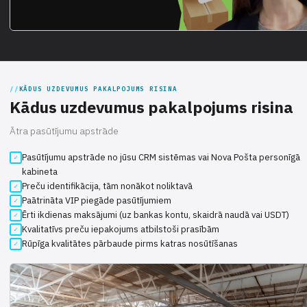
KĀDUS UZDEVUMUS PAKALPOJUMS RISINA
Kādus uzdevumus pakalpojums risina
Ātra pasūtījumu apstrāde
Pasūtījumu apstrāde no jūsu CRM sistēmas vai Nova Pošta personīgā
kabineta
Preču identifikācija, tām nonākot noliktavā
Paātrināta VIP piegāde pasūtījumiem
Ērti ikdienas maksājumi (uz bankas kontu, skaidrā naudā vai USDT)
Kvalitatīvs preču iepakojums atbilstoši prasībām
Rūpīga kvalitātes pārbaude pirms katras nosūtīšanas