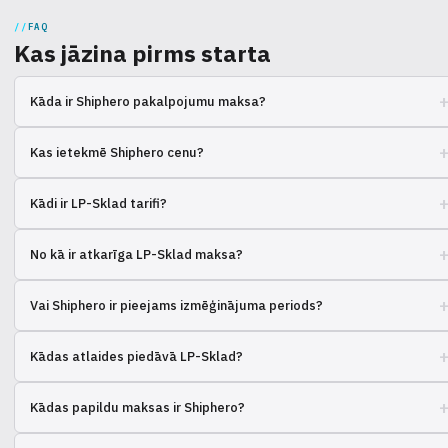
FAQ
Kas jāzina pirms starta
Kāda ir Shiphero pakalpojumu maksa?
Maksa ir atkarīga no sūtījumu apjoma, uzglabāšanas un papildu
Kas ietekmē Shiphero cenu?
pakalpojumiem. Sazinieties ar viņiem, lai aprēķinātu.
Pasūtījumu skaits, preču apjoms, papildu integrācijas un pakalpojumi.
Kādi ir LP-Sklad tarifi?
LP-Sklad piedāvā dažādus tarifu plānus atkarībā no jūsu interneta
No kā ir atkarīga LP-Sklad maksa?
veikala vajadzībām.
Maksa ir atkarīga no apstrādāto pasūtījumu skaita, noliktavas lieluma un
Vai Shiphero ir pieejams izmēģinājuma periods?
papildu pakalpojumiem.
Jāprecizē Shiphero, vai viņi piedāvā testa piekļuvi.
Kādas atlaides piedāvā LP-Sklad?
LP-Sklad bieži piedāvā atlaides jauniem klientiem vai lieliem sūtījumu
Kādas papildu maksas ir Shiphero?
apjomiem.
Parasti ir maksa par uzglabāšanu, atgriešanu apstrādi un citu.