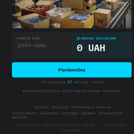
PARASTĀ CENA:
BEZMAKSAS SAVIENOJUMS
1997 UAH
0 UAH
Pievienoties
vēl pieejams
17
akcijas vietas
Konfidencialitātes politika
Lietošanas noteikumi
Populāri piedāvājumi:
Izpilde: Deliverr alternatīva Ukrainā
Fulfillmenta operatoru reitings: Zendbox alternatīvas
Ukrainā
Pilns servisa komplekss pilna cikla izpilde. // Autortiesības
aizsargātas