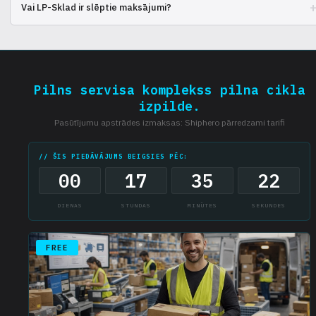
Vai LP-Sklad ir slēptie maksājumi?
Visi maksājumi ir pārredzami norādīti līgumā, jāiepazīstas rūpīgi.
Pilns servisa komplekss pilna cikla
izpilde.
Pasūtījumu apstrādes izmaksas: Shiphero pārredzami tarifi
// ŠIS PIEDĀVĀJUMS BEIGSIES PĒC:
00
17
35
21
DIENAS
STUNDAS
MINŪTES
SEKUNDES
FREE