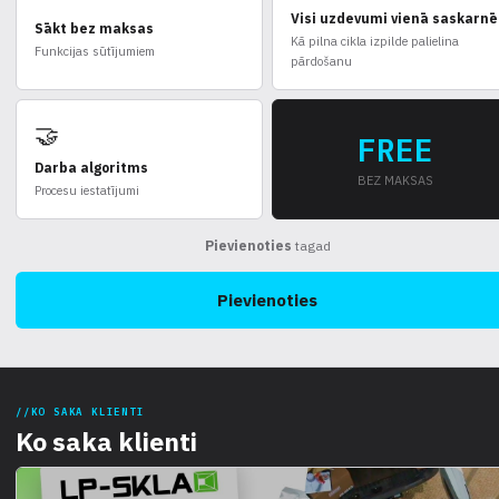
Visi uzdevumi vienā saskarnē
Sākt bez maksas
Kā pilna cikla izpilde palielina
Funkcijas sūtījumiem
pārdošanu
🤝
FREE
Darba algoritms
BEZ MAKSAS
Procesu iestatījumi
Pievienoties
tagad
Pievienoties
KO SAKA KLIENTI
Ko saka klienti