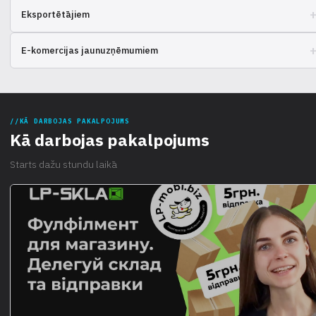
Vai vēlaties konkurēt ar lieliem spēlētājiem tiešsaistes tirdzniecībā?
Eksportētājiem
Iepazīstieties ar rīkiem efektīvai pasūtījumu apstrādei.
Vai sūtāt preces uz ārzemēm un ir nepieciešams uzticams partneris?
E-komercijas jaunuzņēmumiem
Izpētiet integrēto risinājumu variantus starptautiskajai piegādei.
Vai uzsākat tiešsaistes pārdošanu un ir nepieciešama ātra piegādes
organizācija? Atrodiet informāciju par pakalpojumiem, kas palīdz no
pirmajām dienām.
KĀ DARBOJAS PAKALPOJUMS
Kā darbojas pakalpojums
Starts dažu stundu laikā