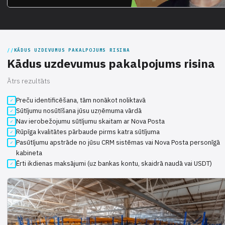
KĀDUS UZDEVUMUS PAKALPOJUMS RISINA
Kādus uzdevumus pakalpojums risina
Ātrs rezultāts
Preču identificēšana, tām nonākot noliktavā
Sūtījumu nosūtīšana jūsu uzņēmuma vārdā
Nav ierobežojumu sūtījumu skaitam ar Nova Posta
Rūpīga kvalitātes pārbaude pirms katra sūtījuma
Pasūtījumu apstrāde no jūsu CRM sistēmas vai Nova Posta personīgā
kabineta
Ērti ikdienas maksājumi (uz bankas kontu, skaidrā naudā vai USDT)