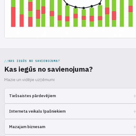
KAS IEGŪS NO SAVIENOJUMA?
Kas iegūs no savienojuma?
Mazie un vidējie uzņēmumi
Tiešsaistes pārdevējiem
Vai meklējat, kā optimizēt loģistiku un preču piegādi klientiem? Uzziniet
Interneta veikalu īpašniekiem
par risinājumiem, kas vienkāršo procesu, ietaupa laiku un naudu.
Vai nepieciešams paplašināt biznesu, bet piegāde prasa daudz pūļu?
Mazajam biznesam
Noskaidrojiet, kuri pakalpojumi var uzņemties rutīnu.