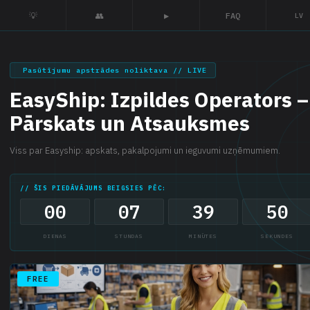
💡
👥
▶
FAQ
LV
Pasūtījumu apstrādes noliktava // LIVE
EasyShip: Izpildes Operators –
Pārskats un Atsauksmes
Viss par Easyship: apskats, pakalpojumi un ieguvumi uzņēmumiem.
// ŠIS PIEDĀVĀJUMS BEIGSIES PĒC:
00
07
39
49
DIENAS
STUNDAS
MINŪTES
SEKUNDES
FREE