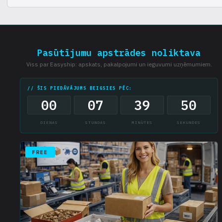
LP-Sklad piedāvā API integrācijai ar dažādām platformām un uzskaites
sistēmām.
Pasūtījumu apstrādes noliktava
Viss par Easyship: apskats, pakalpojumi un ieguvumi uzņēmumiem.
// ŠIS PIEDĀVĀJUMS BEIGSIES PĒC:
00
07
39
49
DIENAS
STUNDAS
MINŪTES
SEKUNDES
FREE