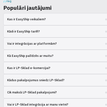
FAQ
Populāri jautājumi
Kas ir EasyShip veikaliem?
Platforma piegādes pārvaldībai, apvieno pārvadātājus. Palīdz ar sūtījumu
Kādi ir EasyShip tarifi?
automatizāciju.
Atkarīgs no abonēšanas plāna, sūtījumu apjoma un izvēlētajiem
Vai ir integrācijas ar platformām?
pārvadātājiem. Apskatiet viņu vietni.
Jā, integrējas ar Shopify, WooCommerce un citām populārām
Kā EasyShip palīdzēs ar muitu?
platformām.
Nodrošina instrumentus muitas dokumentācijas ģenerēšanai un nodev
Kas ir LP-Sklad e-komercijai?
aprēķināšanai.
Ukrainas serviss interneta veikalu preču uzglabāšanai, komplektēšanai
Kādus pakalpojumus sniedz LP-Sklad?
un nosūtīšanai.
Preču pieņemšana, uzglabāšana, pasūtījumu apstrāde, iepakošana,
Cik maksā LP-Sklad pakalpojumi?
piegāde un atgriešana.
Tiek veidota individuāli, atkarīgs no apjoma, preču veida un
Vai ir LP-Sklad integrācija ar manu vietni?
nepieciešamajiem pakalpojumiem.