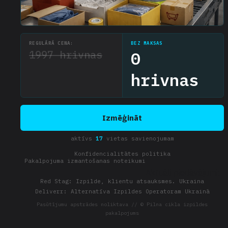
REGULĀRĀ CENA:
BEZ MAKSAS
1997 hrivnas
0
hrivnas
Izmēģināt
aktīvs
17
vietas savienojumam
Konfidencialitātes politika
Pakalpojuma izmantošanas noteikumi
Aktuāli piedāvājumi:
Red Stag: Izpilde, klientu atsauksmes. Ukraina
Deliverr: Alternatīva Izpildes Operatoram Ukrainā
Pasūtījumu apstrādes noliktava // © Pilna cikla izpildes
pakalpojums