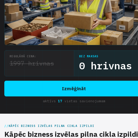
REGULĀRĀ CENA:
BEZ MAKSAS
1997 hrivnas
0 hrivnas
Izmēģināt
aktīvs
17
vietas savienojumam
KĀPĒC BIZNESS IZVĒLAS PILNA CIKLA IZPILDI
Kāpēc bizness izvēlas pilna cikla izpildi