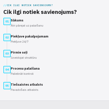
CIK ILGI NOTIEK SAVIENOJUMS?
Cik ilgi notiek savienojums?
Sākums
01
Ātri pārejat uz palaišanu
Piekļuve pakalpojumam
02
Piekļuve 24/7
Pirmie soļi
03
Izveidojat struktūru
Procesu palaišana
04
Palielināt kontroli
Tiešsaistes atbalsts
05
Pavadošais atbalsts