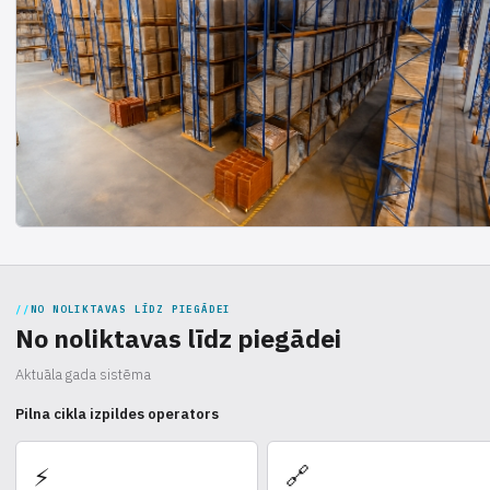
NO NOLIKTAVAS LĪDZ PIEGĀDEI
No noliktavas līdz piegādei
Aktuāla gada sistēma
Pilna cikla izpildes operators
🔗
⚡