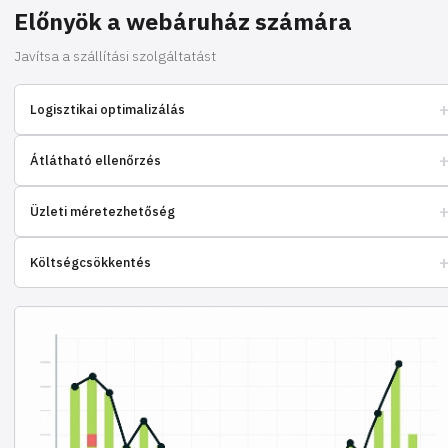
Előnyök a webáruház számára
Javítsa a szállítási szolgáltatást
Logisztikai optimalizálás
Hatékony raktárkezelés és gyors rendelés szállítás az ügyfeleknek.
Átlátható ellenőrzés
Kövessen nyomon minden műveletet online, teljeskörű információval
Üzleti méretezhetőség
rendelkezve az árukról és azok mozgásáról.
Könnyen alkalmazkodjon a növekvő forgalomhoz, anélkül, hogy az
Költségcsökkentés
erőforrások miatt kellene aggódnia.
Megtakarítás a raktárbérlésen, a személyzet bérén és a logisztikai
költségeken.