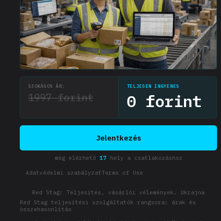
SZOKÁSOS ÁR:
TELJESEN INGYENES
1997 forint
0 forint
Jelentkezés
még elérhető
17
hely a csatlakozáshoz
Adatvédelmi szabályzat
Terms of Use
Egyéb publikációk:
Red Stag: Teljesítés, vásárlói vélemények. Ukrajna
Red Stag teljesítési szolgáltatók rangsora: árak és
összehasonlítás