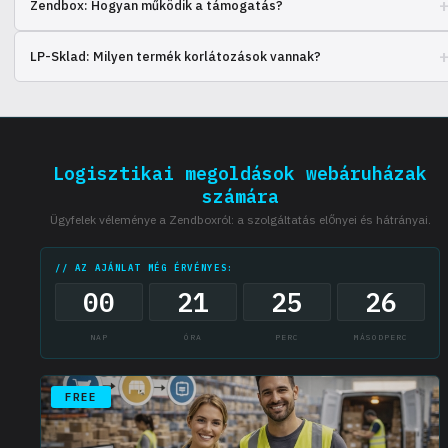
Zendbox: Hogyan működik a támogatás?
A támogatás chaten, telefonon és e-mailben érhető el.
LP-Sklad: Milyen termék korlátozások vannak?
Bizonyos termékkategóriákra korlátozások vonatkoznak, ellenőrizze a
listát.
Logisztikai megoldások webáruházak
számára
Ügyfelek véleménye a Zendboxról: a szolgáltatás előnyei és hátrányai.
// AZ AJÁNLAT MÉG ÉRVÉNYES:
00
21
25
25
NAP
ÓRA
PERC
MÁSODPERC
FREE