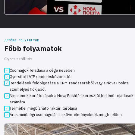
FŐBB FOLYAMATOK
Főbb folyamatok
Gyors szállítás
Csomagok feladása a cége nevében
Gyorsított VIP rendeléskézbesítés
Rendelések feldolgozása a CRM-rendszeréből vagy a Nova Poshta
személyes fiókjából
Nincsenek korlátozások a Nova Poshtán keresztül történő feladások
számára
Termékei megbízható raktári tárolása
Áruk minőségi csomagolása a követelményeknek megfelelően