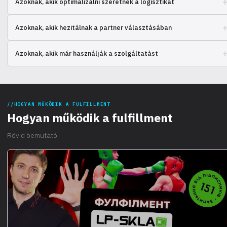
Azoknak, akik optimalizálni szeretnék a logisztikát
megbízhatóságáról? Nézze meg más felhasználók tapasztalatait, és
hozzon megalapozott döntést.
Hasonlítsa össze a különböző termékfeldolgozó és -szállító
Azoknak, akik hezitálnak a partner választásában
megoldások használatának tapasztalatait. Tudja meg, mi működik a
legjobban.
Céget választ a raktározási műveletek kiszervezésére? Ismerkedjen
Azoknak, akik már használják a szolgáltatást
meg más ügyfelek véleményeivel és értékeléseivel.
Ossza meg együttműködési tapasztalatait. Véleménye fontos más
vállalkozók számára és a szolgáltatás javításához.
HOGYAN MŰKÖDIK A FULFILLMENT
Hogyan működik a fulfillment
Rövid bemutató