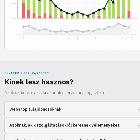
KINEK LESZ HASZNOS?
Kinek lesz hasznos?
Azok számára, akik ki akarják szervezni a logisztikát
Webshop tulajdonosoknak
Gyorsan szeretné skálázni a vállalkozást, de a raktározási kérdések
Azoknak, akik szolgáltatásokról keresnek véleményeket
időt rabolnak? Tudja meg, hogyan oldják meg más vállalkozók ezeket a
problémákat és optimalizálják a logisztikát.
Meg szeretne győződni a rendelésfeldolgozó partner