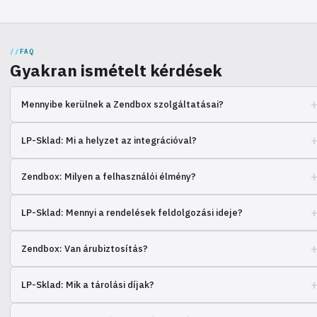
FAQ
Gyakran ismételt kérdések
Mennyibe kerülnek a Zendbox szolgáltatásai?
A költség a rendelések mennyiségétől, súlyától és méretétől függ.
LP-Sklad: Mi a helyzet az integrációval?
Vegye fel velünk a kapcsolatot a számításhoz.
Sok platformmal támogatjuk az integrációt, kérjük, adja meg az Önét.
Zendbox: Milyen a felhasználói élmény?
A legtöbb ügyfél elégedett a rendelések feldolgozási sebességével.
LP-Sklad: Mennyi a rendelések feldolgozási ideje?
A standard idő 24 óra, de vannak kivételek.
Zendbox: Van árubiztosítás?
Igen, minden rakomány teljes értékre van biztosítva.
LP-Sklad: Mik a tárolási díjak?
A költség a lefoglalt területtől és a tárolási időtartamtól függ.