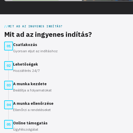
MIT AD AZ INGYENES INDÍTÁS?
Mit ad az ingyenes indítás?
Csatlakozás
01
Gyorsan eljut az indításhoz
Lehetőségek
02
Hozzáférés 24/7
A munka kezdete
03
Beállítja a folyamatokat
A munka ellenőrzése
04
Ellenőrzi a rendeléseket
Online támogatás
05
Ügyfélszolgálat