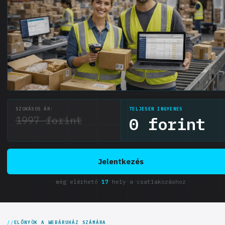
SZOKÁSOS ÁR:
TELJESEN INGYENES
1997 forint
0 forint
Jelentkezés
még elérhető
17
hely a csatlakozáshoz
ELŐNYÖK A WEBÁRUHÁZ SZÁMÁRA