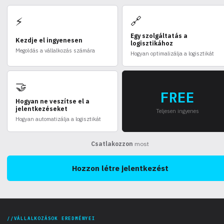
🔗
⚡
Egy szolgáltatás a
Kezdje el ingyenesen
logisztikához
Megoldás a vállalkozás számára
Hogyan optimalizálja a logisztikát
🤝
FREE
Hogyan ne veszítse el a
jelentkezéseket
Teljesen ingyenes
Hogyan automatizálja a logisztikát
Csatlakozzon
most
Hozzon létre jelentkezést
VÁLLALKOZÁSOK EREDMÉNYEI