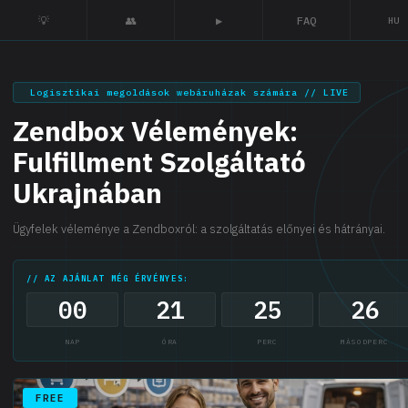
💡
👥
▶
FAQ
HU
Logisztikai megoldások webáruházak számára // LIVE
Zendbox Vélemények:
Fulfillment Szolgáltató
Ukrajnában
Ügyfelek véleménye a Zendboxról: a szolgáltatás előnyei és hátrányai.
// AZ AJÁNLAT MÉG ÉRVÉNYES:
00
21
25
25
NAP
ÓRA
PERC
MÁSODPERC
FREE