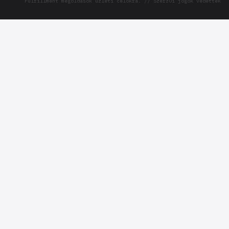
Fulfillment megoldások üzleti célokra. // Szerzői jogok védettek