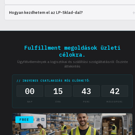
Országos lefedettség Ukrajnában, kérésre más országokba is van
Hogyan kezdhetem el az LP-Sklad-dal?
szállítási lehetőség
Hagyjon üzenetet, kapjon konzultációt, beszélje meg a feltételeket,
csatlakozzon a rendszerhez
Fulfillment megoldások üzleti
célokra.
Ügyfélvélemények a logisztikai és szállítási szolgáltatásról: őszinte
áttekintés
// INGYENES CSATLAKOZÁS MÉG ELÉRHETŐ:
00
15
43
41
NAP
ÓRA
PERC
MÁSODPERC
FREE