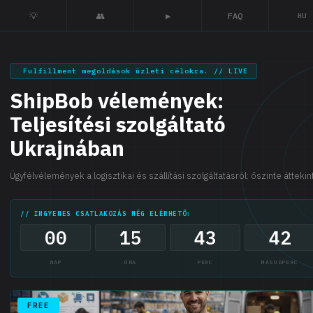
💡
👥
▶
FAQ
HU
Fulfillment megoldások üzleti célokra. // LIVE
ShipBob vélemények:
Teljesítési szolgáltató
Ukrajnában
Ügyfélvélemények a logisztikai és szállítási szolgáltatásról: őszinte átteki
// INGYENES CSATLAKOZÁS MÉG ELÉRHETŐ:
00
15
43
41
NAP
ÓRA
PERC
MÁSODPERC
FREE