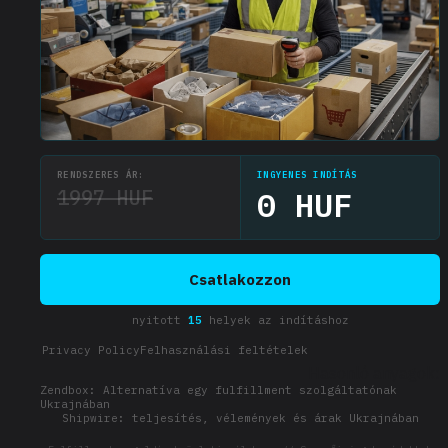
RENDSZERES ÁR:
INGYENES INDÍTÁS
1997 HUF
0 HUF
Csatlakozzon
nyitott
15
helyek az indításhoz
Privacy Policy
Felhasználási feltételek
Hasonló anyagok:
Zendbox: Alternatíva egy fulfillment szolgáltatónak
Ukrajnában
Shipwire: teljesítés, vélemények és árak Ukrajnában