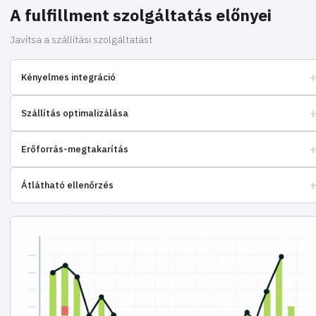
A fulfillment szolgáltatás előnyei
Javítsa a szállítási szolgáltatást
Kényelmes integráció
Könnyen csatlakoztatható az online kereskedelmi platformjához.
Szállítás optimalizálása
Gyors rendelésfeldolgozás és időben történő szállítás.
Erőforrás-megtakarítás
Koncentráljon az üzletfejlesztésre, ne a logisztikára.
Átlátható ellenőrzés
Valós időben nyomon követheti a készleteket, a rendeléseket és a
szállítást.