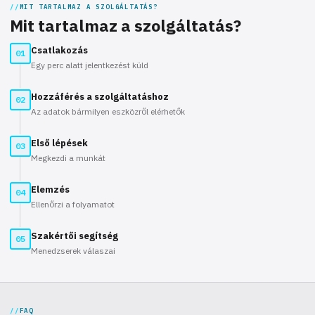
MIT TARTALMAZ A SZOLGÁLTATÁS?
Mit tartalmaz a szolgáltatás?
Csatlakozás
01
Egy perc alatt jelentkezést küld
Hozzáférés a szolgáltatáshoz
02
Az adatok bármilyen eszközről elérhetők
Első lépések
03
Megkezdi a munkát
Elemzés
04
Ellenőrzi a folyamatot
Szakértői segítség
05
Menedzserek válaszai
FAQ