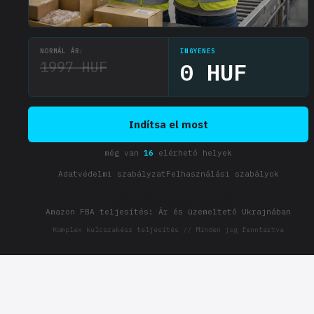
NORMÁL ÁR:
INGYENES
1997 HUF
0 HUF
Indítsa el most
még van
16
elérhető helyek
Adatvédelmi szabályzat
Felhasználási szabályok
További hasznos anyagok:
Amazon FBA teljesítés: Ár és üzemeltető Ukrajnában
Komplex kulcsrakész teljesítés // Minden jog fenntartva