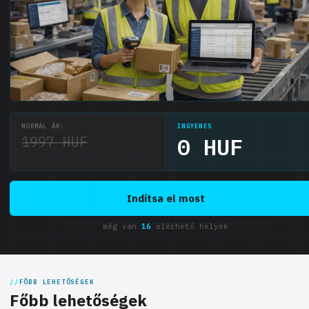
NORMÁL ÁR:
INGYENES
1997 HUF
0 HUF
Indítsa el most
még van
16
elérhető helyek
FŐBB LEHETŐSÉGEK
Főbb lehetőségek