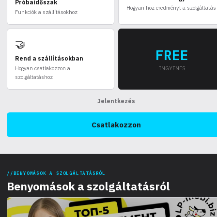
Próbaidőszak
Hogyan hoz eredményt a szolgáltatás
Funkciók a szállításokhoz
🤝
FREE
Rend a szállításokban
Hogyan csatlakozzon a
INGYENES
szolgáltatáshoz
Jelentkezés
Csatlakozzon
BENYOMÁSOK A SZOLGÁLTATÁSRÓL
Benyomások a szolgáltatásról