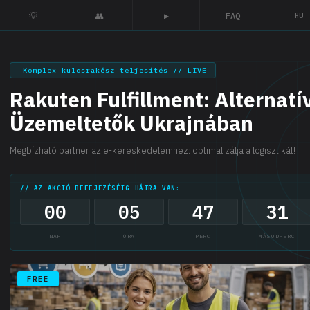
💡
👥
▶
FAQ
HU
Komplex kulcsrakész teljesítés // LIVE
Rakuten Fulfillment: Alternatí
Üzemeltetők Ukrajnában
Megbízható partner az e-kereskedelemhez: optimalizálja a logisztikát!
// AZ AKCIÓ BEFEJEZÉSÉIG HÁTRA VAN:
00
05
47
30
NAP
ÓRA
PERC
MÁSODPERC
FREE