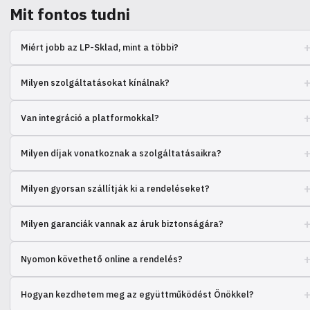
Mit fontos tudni
Miért jobb az LP-Sklad, mint a többi?
Milyen szolgáltatásokat kínálnak?
Raktározás, összeállítás, csomagolás, rendelések kiszállítása.
Van integráció a platformokkal?
Igen, integrálódunk a népszerű e-commerce platformokkal.
Milyen díjak vonatkoznak a szolgáltatásaikra?
A díjak a rendelések mennyiségétől és sajátosságaitól függenek,
Milyen gyorsan szállítják ki a rendeléseket?
kérjük, vegye fel velünk a kapcsolatot.
A szállítási sebesség a régiótól függ, általában 1-3 nap.
Milyen garanciák vannak az áruk biztonságára?
Teljes felelősséget vállalunk az áruk raktárban történő megőrzéséért.
Nyomon követhető online a rendelés?
Igen, valós időben nyomon követheti a rendelések állapotát a
Hogyan kezdhetem meg az együttműködést Önökkel?
személyes fiókjában.