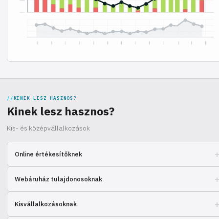
KINEK LESZ HASZNOS?
Kinek lesz hasznos?
Kis- és középvállalkozások
Online értékesítőknek
Optimalizálja a logisztikát, hogy az értékesítés növekedésére
Webáruház tulajdonosoknak
koncentrálhasson. Mi vállaljuk a tárolást, csomagolást és szállítást!
Megbízható partnerség a zökkenőmentes rendelésfeldolgozáshoz és
Kisvállalkozásoknak
a gyors szállításhoz ügyfeleinek!