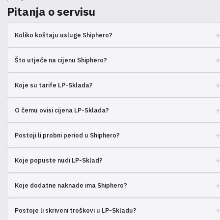
Pitanja o servisu
Koliko koštaju usluge Shiphero?
Cijena ovisi o obujmu pošiljaka, skladištenju i dodatnim uslugama.
Što utječe na cijenu Shiphero?
Kontaktirajte ih za izračun.
Broj narudžbi, volumen robe, dodatne integracije i usluge.
Koje su tarife LP-Sklada?
LP-Sklad nudi različite tarifne planove, ovisno o potrebama vaše web
O čemu ovisi cijena LP-Sklada?
trgovine.
Cijena ovisi o broju obrađenih narudžbi, veličini skladišta i dodatnim
Postoji li probni period u Shiphero?
uslugama.
Treba provjeriti sa Shiphero, nude li oni probni pristup.
Koje popuste nudi LP-Sklad?
LP-Sklad često nudi popuste za nove klijente ili za velike količine
Koje dodatne naknade ima Shiphero?
pošiljaka.
Obično postoji naknada za skladištenje, obradu povrata i drugo.
Postoje li skriveni troškovi u LP-Skladu?