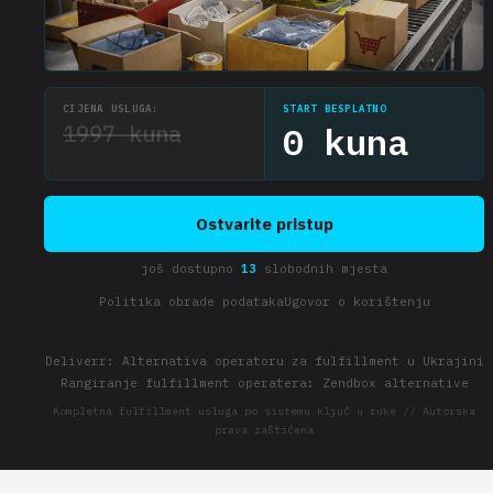
CIJENA USLUGA:
START BESPLATNO
1997 kuna
0 kuna
Ostvarite pristup
još dostupno
13
slobodnih mjesta
Politika obrade podataka
Ugovor o korištenju
Popularni smjerovi:
Deliverr: Alternativa operatoru za fulfillment u Ukrajini
Rangiranje fulfillment operatera: Zendbox alternative
Kompletna fulfillment usluga po sistemu ključ u ruke // Autorska
prava zaštićena