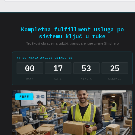
Sva plaćanja su transparentno navedena u ugovoru, treba pažljivo
pročitati.
Kompletna fulfillment usluga po
sistemu ključ u ruke
Troškovi obrade narudžbi: transparentne cijene Shiphero
// DO KRAJA AKCIJE OSTALO JE:
00
17
53
24
DANA
SATI
MINUTA
SEKUNDI
FREE