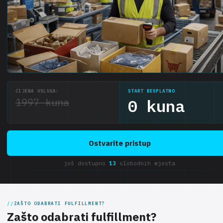
CIJENA USLUGA:
START BESPLATNO
1997 kuna
0 kuna
Ostvarite pristup
još dostupno
13
slobodnih mjesta
ZAŠTO ODABRATI FULFILLMENT?
Zašto odabrati fulfillment?