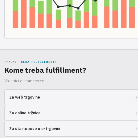
KOME TREBA FULFILLMENT?
Kome treba fulfillment?
Vlasnici e-commerce
Za web trgovine
Kompleksna usluga obrade narudžbi: od skladišta do dostave,
Za online tržnice
optimizirajte logistiku.
Jednostavno upravljanje otpremom robe, integracija s platformama,
Za startupove u e-trgovini
skaliranje poslovanja.