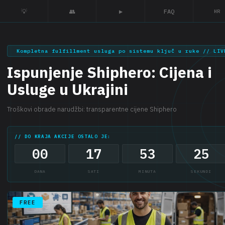
💡
👥
▶
FAQ
HR
Kompletna fulfillment usluga po sistemu ključ u ruke // LIV
Ispunjenje Shiphero: Cijena i
Usluge u Ukrajini
Troškovi obrade narudžbi: transparentne cijene Shiphero
// DO KRAJA AKCIJE OSTALO JE:
00
17
53
24
DANA
SATI
MINUTA
SEKUNDI
FREE