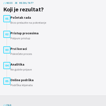
KOJI JE REZULTAT?
Koji je rezultat?
Početak rada
01
Brzo prelazite na pokretanje
Pristup procesima
02
Potpuni pristup
Prvi koraci
03
Pokrećete proces
Analitika
04
Ne gubite prijave
Online podrška
05
Podrška klijenata
FAQ