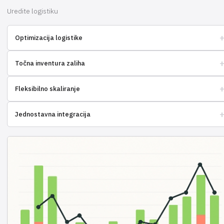
Uredite logistiku
Optimizacija logistike
Smanjite troškove dostave i kreirajte optimalne rute.
Točna inventura zaliha
Kontrolirajte zalihe u skladištu u stvarnom vremenu.
Fleksibilno skaliranje
Jednostavno prilagodite uslugu potrebama vašeg poslovanja.
Jednostavna integracija
Povežite uslugu s popularnim platformama odmah.