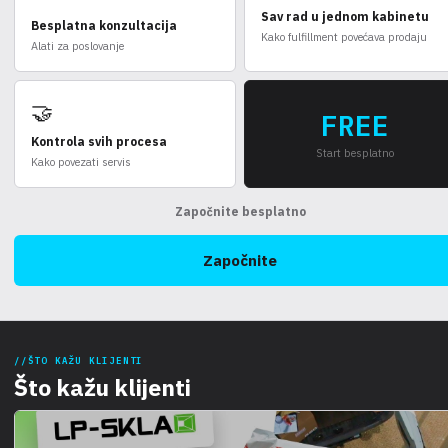
Sav rad u jednom kabinetu
Besplatna konzultacija
Kako fulfillment povećava prodaju
Alati za poslovanje
🤝
FREE
Kontrola svih procesa
Start besplatno
Kako povezati servis
Započnite besplatno
Započnite
ŠTO KAŽU KLIJENTI
Što kažu klijenti