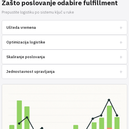
Zašto poslovanje odabire fulfillment
Prepustite logistiku po sistemu ključ u ruke
+
Ušteda vremena
Prepustite rutinu profesionalcima kako biste se usredotočili na
+
Optimizacija logistike
razvoj poslovanja.
Smanjenje troškova dostave i skladištenja robe zahvaljujući
+
Skaliranje poslovanja
uhodanom sustavu.
Lako povećavajte obujam prodaje, bez brige o obradi narudžbi.
+
Jednostavnost upravljanja
Sve informacije o narudžbama i zalihama na jednom mjestu,
dostupne online.