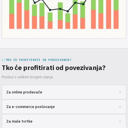
TKO ĆE PROFITIRATI OD POVEZIVANJA?
Tko će profitirati od povezivanja?
Poslovi s velikim brojem slanja
+
Za online prodavače
Za one koji traže rješenje za brzu dostavu narudžbi kupcima diljem
+
Za e-commerce poslovanje
zemlje
Poduzetnicima koji žele povećati prodaju i poboljšati logistiku bez
+
Za male tvrtke
nepotrebnog truda