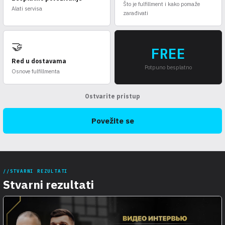
Što je fulfillment i kako pomaže
Alati servisa
zarađivati
🤝
FREE
Red u dostavama
Potpuno besplatno
Osnove fulfillmenta
Ostvarite pristup
Povežite se
STVARNI REZULTATI
Stvarni rezultati