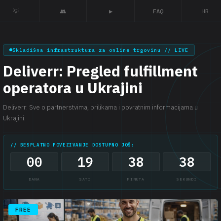
💡
👥
▶
FAQ
HR
Skladišna infrastruktura za online trgovinu // LIVE
Deliverr: Pregled fulfillment
operatora u Ukrajini
Deliverr: Sve o partnerstvima, prilikama i povratnim informacijama u
Ukrajini.
// BESPLATNO POVEZIVANJE DOSTUPNO JOŠ:
00
19
38
37
DANA
SATI
MINUTA
SEKUNDI
FREE