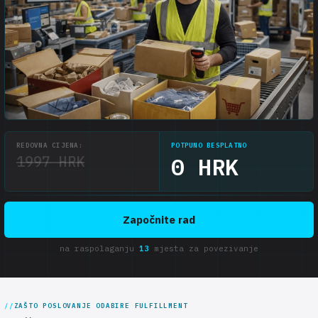
REDOVNA CIJENA:
POTPUNO BESPLATNO
1997 HRK
0 HRK
Započnite rad
na raspolaganju
13
mjesta za povezivanje
ZAŠTO POSLOVANJE ODABIRE FULFILLMENT