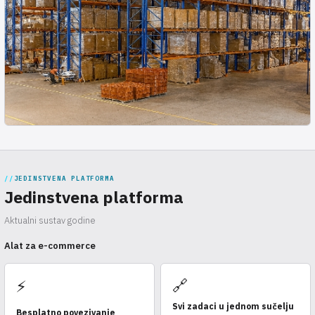
JEDINSTVENA PLATFORMA
Jedinstvena platforma
Aktualni sustav godine
Alat za e-commerce
🔗
⚡
Svi zadaci u jednom sučelju
Besplatno povezivanje