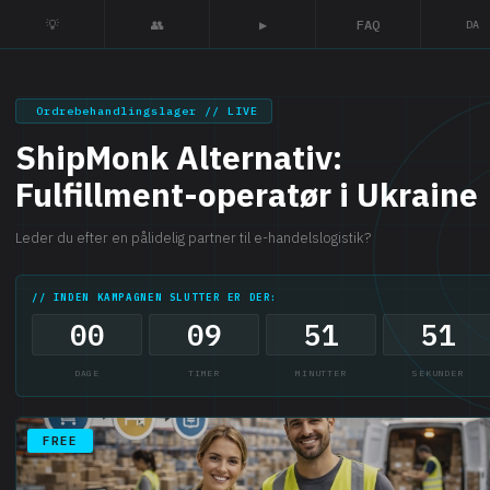
💡
👥
▶
FAQ
DA
Ordrebehandlingslager // LIVE
ShipMonk Alternativ:
Fulfillment-operatør i Ukraine
Leder du efter en pålidelig partner til e-handelslogistik?
// INDEN KAMPAGNEN SLUTTER ER DER:
00
09
51
50
DAGE
TIMER
MINUTTER
SEKUNDER
FREE