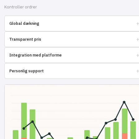
Kontroller ordrer
Global dækning
Levering til udlandet uden besvær og bureaukrati.
Transparent pris
Ingen skjulte gebyrer, klare takster for tjenester.
Integration med platforme
Nem tilslutning til din butik, øjeblikkelig synkronisering.
Personlig support
Et team af eksperter er altid klar til at hjælpe med at løse problemer.