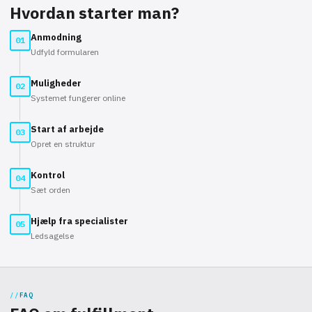
Hvordan starter man?
Anmodning
01
Udfyld formularen
Muligheder
02
Systemet fungerer online
Start af arbejde
03
Opret en struktur
Kontrol
04
Sæt orden
Hjælp fra specialister
05
Ledsagelse
FAQ