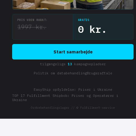
PRIS UDEN RABAT:
GRATIS
1997 kr.
0 kr.
Start samarbejde
tilgængelige
13
kampagnepladser
Politik om databehandling
Brugeraftale
Flere anbefalede materialer:
EasyShip opfyldelse: Priser i Ukraine
TOP 17 Fulfillment Shipbob: Priser og Operatører i
Ukraine
Ordrebehandlingslager // © Fulfillment-service