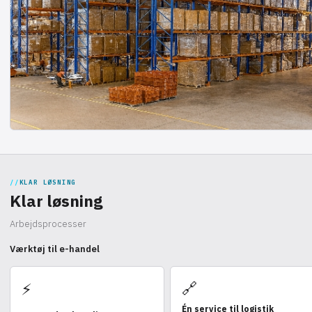
KLAR LØSNING
Klar løsning
Arbejdsprocesser
Værktøj til e-handel
🔗
⚡
Én service til logistik