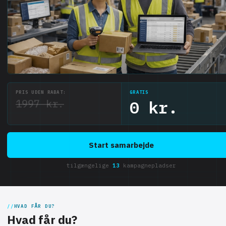
PRIS UDEN RABAT:
GRATIS
1997 kr.
0 kr.
Start samarbejde
tilgængelige
13
kampagnepladser
HVAD FÅR DU?
Hvad får du?