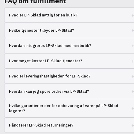
FAQ om fulfillment
Hvad er LP-Sklad nyttig for en butik?
LP-Sklad tager sig af opbevaring, pakning og afsendelse af dine ordrer,
Hvilke tjenester tilbyder LP-Sklad?
så du kan fokusere på salg og markedsføring. LP-Sklad sparer tid og
penge.
Modtagelse af varer, lageropbevaring, ordreudfyldelse, pakning,
Hvordan integreres LP-Sklad med min butik?
levering, returneringshåndtering og platformintegration.
LP-Sklad integreres med populære e-handelsplatforme via API, hvilket
Hvor meget koster LP-Sklad tjenester?
sikrer automatisk synkronisering af ordre- og varedata.
Omkostningerne afhænger af ordremængden, varens størrelse og den
Hvad er leveringshastigheden for LP-Sklad?
valgte prisplan. Der er normalt et gebyr for behandling og opbevaring.
LP-Sklad samarbejder med forskellige leveringstjenester for at sikre
Hvordan kan jeg spore ordrer via LP-Sklad?
hurtig og pålidelig levering af ordrer til dine kunder.
Du kan spore status for hver ordre på din personlige konto på LP-Sklad-
Hvilke garantier er der for opbevaring af varer på LP-Sklad
platformen i realtid.
lageret?
LP-Sklad sikrer ordentlige opbevaringsforhold, regnskab og
Håndterer LP-Sklad returneringer?
kvalitetskontrol af varer for at minimere risikoen for skader eller tab.