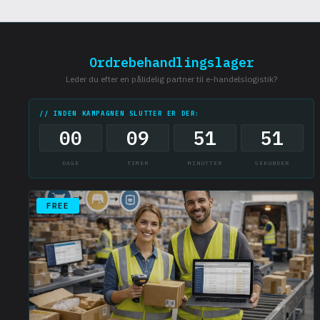
Ja, LP-Sklad accepterer og behandler returneringer af varer fra dine
kunder, hvilket sikrer en effektiv proces for refusioner eller ombytninger
Ordrebehandlingslager
Leder du efter en pålidelig partner til e-handelslogistik?
// INDEN KAMPAGNEN SLUTTER ER DER:
00
09
51
50
DAGE
TIMER
MINUTTER
SEKUNDER
FREE