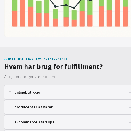
HVEM HAR BRUG FOR FULFILLMENT?
Hvem har brug for fulfillment?
Alle, der sælger varer online
Til onlinebutikker
Skaler din forretning uden at bekymre dig om logistik! Lageropbevaring,
Til producenter af varer
pakning, levering - alt på ét sted. Fokuser på salg, ikke rutine.
Optimer din forsyningskæde og lever hurtigt produkter til kunderne.
Til e-commerce startups
Effektiv løsning til din virksomhed!