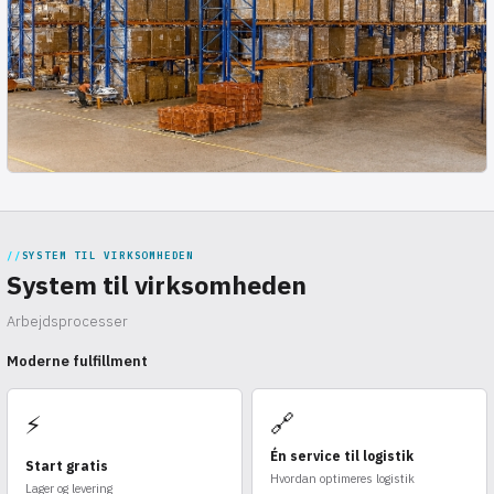
SYSTEM TIL VIRKSOMHEDEN
System til virksomheden
Arbejdsprocesser
Moderne fulfillment
🔗
⚡
Én service til logistik
Start gratis
Hvordan optimeres logistik
Lager og levering