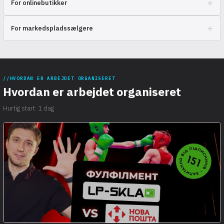
+
For onlinebutikker
ordrer med minimale omkostninger.
Til virksomheder, der har brug for effektiv lagerstyring og hurtig
+
For markedspladssælgere
afsendelse af varer til kunderne.
Til dem, der ønsker at optimere leveringsprocesser og fokusere på
udviklingen af deres brand.
HVORDAN ER ARBEJDET ORGANISERET
Hvordan er arbejdet organiseret
Hurtig start: 1 dag