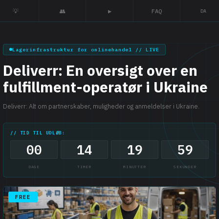
💡
👥
▶
FAQ
DA
Lagerinfrastruktur for onlinehandel // LIVE
Deliverr: En oversigt over en
fulfillment-operatør i Ukraine
Deliverr: Alt om partnerskaber, muligheder og anmeldelser i Ukraine.
// TID TIL UDLØB:
00
14
19
58
DAGE
TIMER
MINUTTER
SEKUNDER
FREE