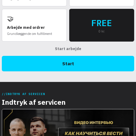
🤝
FREE
Arbejde med ordrer
0 kr.
Grundlæggende om fulfillment
Start arbejde
Start
INDTRYK AF SERVICEN
Indtryk af servicen