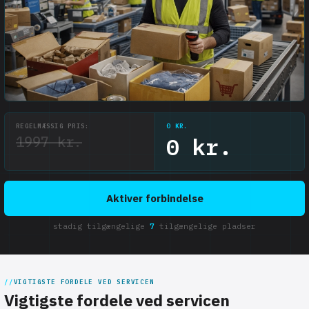
REGELMÆSSIG PRIS:
0 KR.
1997 kr.
0 kr.
Aktiver forbindelse
stadig tilgængelige
7
tilgængelige pladser
VIGTIGSTE FORDELE VED SERVICEN
Vigtigste fordele ved servicen