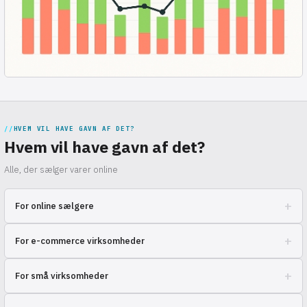
HVEM VIL HAVE GAVN AF DET?
Hvem vil have gavn af det?
Alle, der sælger varer online
+
For online sælgere
Til dem, der søger en løsning til hurtig levering af ordrer til kunder
+
For e-commerce virksomheder
over hele landet.
Til iværksættere, der ønsker at skalere salget og forbedre
+
For små virksomheder
logistikken uden unødvendig indsats.
Til dem, der søger en pålidelig partner til behandling og levering af