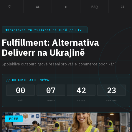
💡
👥
▶
FAQ
CS
Komplexní fulfillment na klíč // LIVE
Fulfillment: Alternativa
Deliverr na Ukrajině
Spolehlivé outsourcingové řešení pro váš e-commerce podnikání!
// DO KONCE AKCE ZBÝVÁ:
00
07
42
22
DNŮ
HODIN
MINUT
SEKUND
FREE