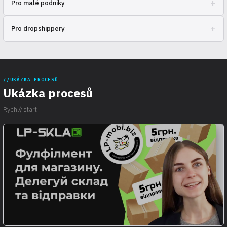
+
Pro malé podniky
Škálujte efektivně, aniž byste přepláceli za infrastrukturu.
+
Pro dropshippery
Automatizujte odesílání a zapomeňte na rutinu.
UKÁZKA PROCESŮ
Ukázka procesů
Rychlý start