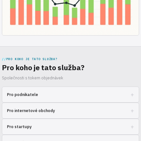
PRO KOHO JE TATO SLUŽBA?
Pro koho je tato služba?
Společnosti s tokem objednávek
+
Pro podnikatele
Růst podnikání bez starostí se skladem a dopravou.
+
Pro internetové obchody
Optimalizujte logistiku a soustřeďte se na prodej.
+
Pro startupy
Rychlý start prodeje se spolehlivým partnerem.