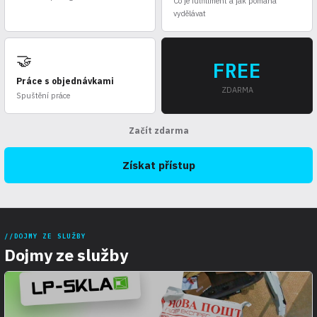
Co je fulfillment a jak pomáhá
vydělávat
🤝
FREE
Práce s objednávkami
ZDARMA
Spuštění práce
Začít zdarma
Získat přístup
DOJMY ZE SLUŽBY
Dojmy ze služby