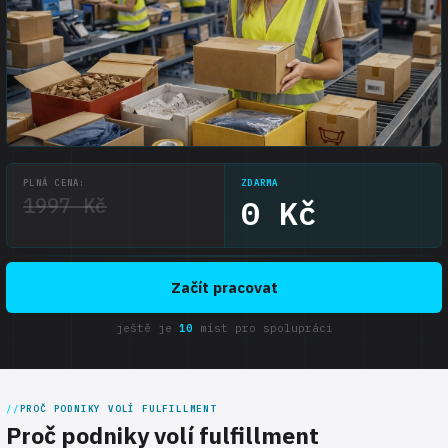
PLNÁ CENA:
ZDARMA
1997 Kč
0 Kč
Začít pracovat
ještě je
10
míst pro spolupráci
PROČ PODNIKY VOLÍ FULFILLMENT
Proč podniky volí fulfillment