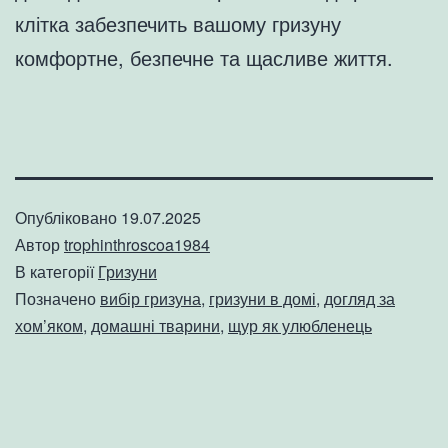
клітка забезпечить вашому гризуну
комфортне, безпечне та щасливе життя.
Опубліковано
19.07.2025
Автор
trophinthroscoa1984
В категорії
Гризуни
Позначено
вибір гризуна
,
гризуни в домі
,
догляд за
хом’яком
,
домашні тварини
,
щур як улюбленець