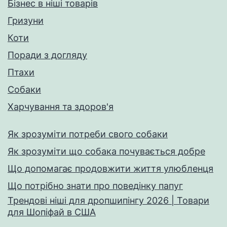
Бізнес в ніші товарів
Гризуни
Коти
Поради з догляду
Птахи
Собаки
Харчування та здоров'я
Як зрозуміти потреби свого собаки
Як зрозуміти що собака почувається добре
Що допомагає продовжити життя улюбленця
Що потрібно знати про поведінку папуг
Трендові ніші для дропшипінгу 2026 | Товари
для Шопіфай в США