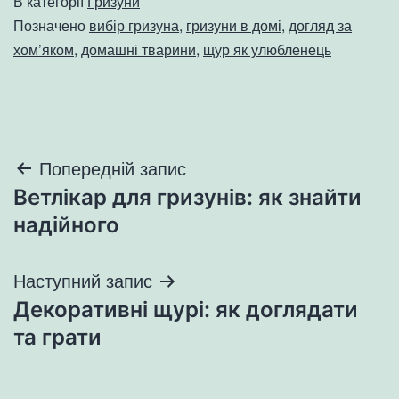
В категорії
Гризуни
Позначено
вибір гризуна
,
гризуни в домі
,
догляд за
хом’яком
,
домашні тварини
,
щур як улюбленець
Навігація
Попередній запис
Ветлікар для гризунів: як знайти
записів
надійного
Наступний запис
Декоративні щурі: як доглядати
та грати