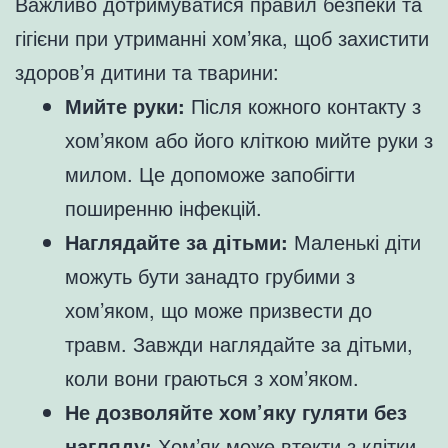
Важливо дотримуватися правил безпеки та
гігієни при утриманні хом’яка, щоб захистити
здоров’я дитини та тварини:
Мийте руки:
Після кожного контакту з
хом’яком або його кліткою мийте руки з
милом. Це допоможе запобігти
поширенню інфекцій.
Наглядайте за дітьми:
Маленькі діти
можуть бути занадто грубими з
хом’яком, що може призвести до
травм. Завжди наглядайте за дітьми,
коли вони граються з хом’яком.
Не дозволяйте хом’яку гуляти без
нагляду:
Хом’як може втекти з клітки