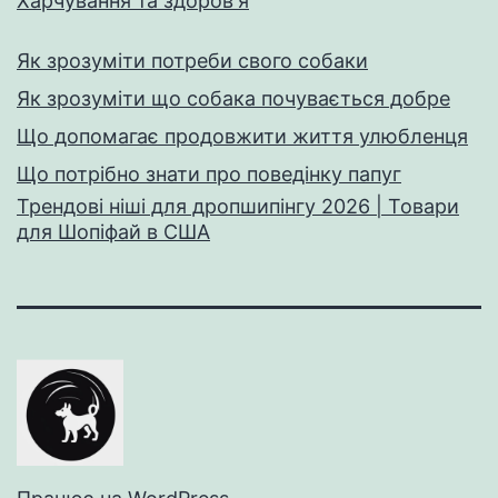
Харчування та здоров'я
Як зрозуміти потреби свого собаки
Як зрозуміти що собака почувається добре
Що допомагає продовжити життя улюбленця
Що потрібно знати про поведінку папуг
Трендові ніші для дропшипінгу 2026 | Товари
для Шопіфай в США