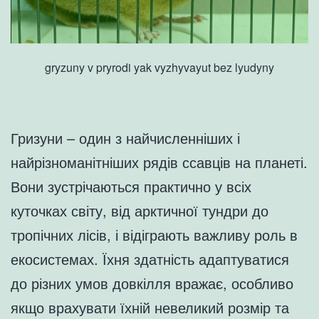
gryzuny v pryrodi yak vyzhyvayut bez lyudyny
Гризуни – один з найчисленніших і
найрізноманітніших рядів ссавців на планеті.
Вони зустрічаються практично у всіх
куточках світу, від арктичної тундри до
тропічних лісів, і відіграють важливу роль в
екосистемах. Їхня здатність адаптуватися
до різних умов довкілля вражає, особливо
якщо врахувати їхній невеликий розмір та