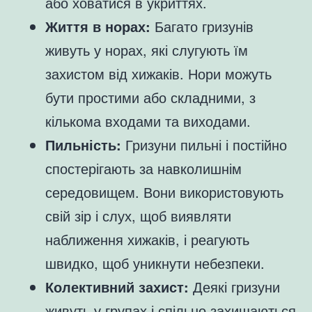
або ховатися в укриттях.
Життя в норах:
Багато гризунів
живуть у норах, які слугують їм
захистом від хижаків. Нори можуть
бути простими або складними, з
кількома входами та виходами.
Пильність:
Гризуни пильні і постійно
спостерігають за навколишнім
середовищем. Вони використовують
свій зір і слух, щоб виявляти
наближення хижаків, і реагують
швидко, щоб уникнути небезпеки.
Колективний захист:
Деякі гризуни
живуть у групах і спільно захищаються