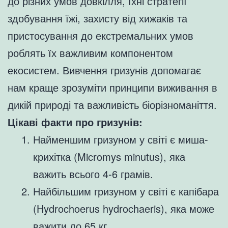
до різних умов довкілля, їхні стратегії
здобування їжі, захисту від хижаків та
пристосування до екстремальних умов
роблять їх важливим компонентом
екосистем. Вивчення гризунів допомагає
нам краще зрозуміти принципи виживання в
дикій природі та важливість біорізноманіття.
Цікаві факти про гризунів:
Найменшим гризуном у світі є миша-
крихітка (Micromys minutus), яка
важить всього 4-6 грамів.
Найбільшим гризуном у світі є капібара
(Hydrochoerus hydrochaeris), яка може
важити до 65 кг.