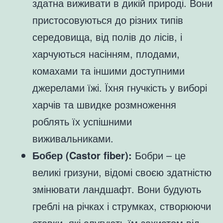
здатна виживати в дикій природі. Вони
пристосовуються до різних типів
середовища, від полів до лісів, і
харчуються насінням, плодами,
комахами та іншими доступними
джерелами їжі. Їхня гнучкість у виборі
харчів та швидке розмноження
роблять їх успішними
виживальниками.
Бобер (Castor fiber):
Бобри – це
великі гризуни, відомі своєю здатністю
змінювати ландшафт. Вони будують
греблі на річках і струмках, створюючи
ставки, які слугують їм захистом від