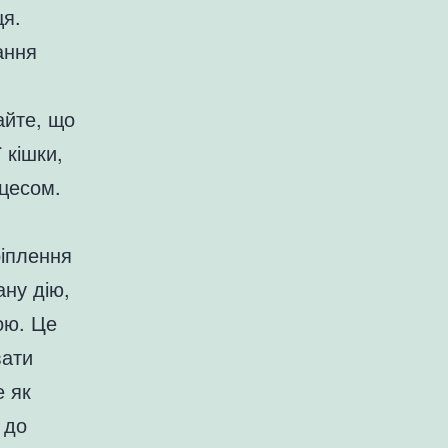
ця.
ання
айте, що
 кішки,
оцесом.
ріплення
ану дію,
ою. Це
вати
е як
 до