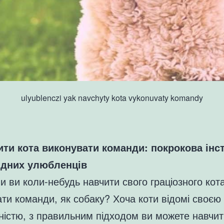
ulyublenczi yak navchyty kota vykonuvaty komandy
ити кота виконувати команди: покрокова інс
ідних улюбленців
и ви коли-небудь навчити свого граціозного кот
ти команди, як собаку? Хоча коти відомі своєю
істю, з правильним підходом ви можете навчит