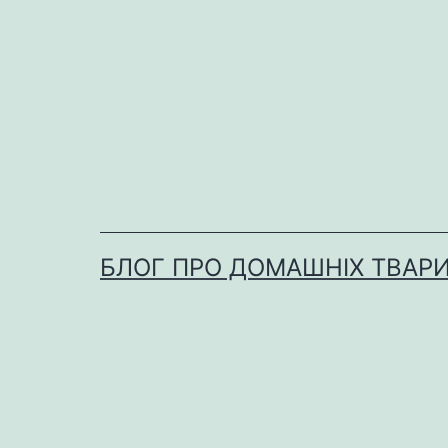
Перейти
до
вмісту
БЛОГ ПРО ДОМАШНІХ ТВАР