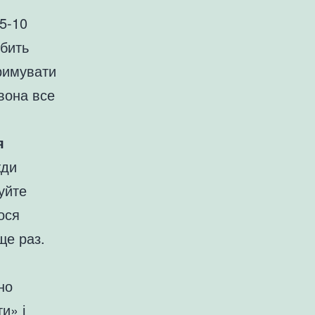
5-10
обить
римувати
 вона все
я
жди
уйте
ося
ще раз.
но
и» і