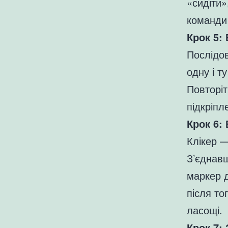
«сидіти»
команди 
Крок 5:
Послідов
одну і т
Повторіт
підкріпл
Крок 6:
Клікер —
З’єднавш
маркер д
після то
ласощі.
Крок 7: