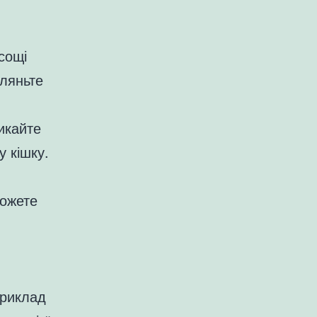
сощі
гляньте
икайте
у кішку.
можете
приклад