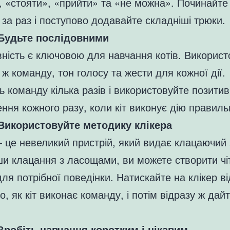
, «стояти», «прийти» та «не можна». Починайте 
за раз і поступово додавайте складніші трюки.
 Будьте послідовними
ність є ключовою для навчання котів. Використ
у ж команду, тон голосу та жести для кожної дії.
ь команду кілька разів і використовуйте позити
ення кожного разу, коли кіт виконує дію правиль
 Використовуйте методику клікера
 це невеликий пристрій, який видає клацаючий 
и клацання з ласощами, ви можете створити чі
ля потрібної поведінки. Натискайте на клікер в
го, як кіт виконає команду, і потім відразу ж дай
 Зробіть навчання коротким і цікавим