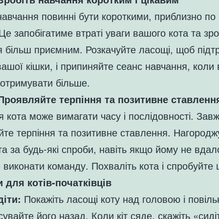
авчання повинні бути короткими, приблизно по 
Це запобігатиме втраті уваги вашого кота та зр
я більш приємним. Розкачуйте ласощі, щоб підт
вашої кішки, і припиняйте сеанс навчання, коли
 отримувати більше.
 Проявляйте терпіння та позитивне ставленн
 кота може вимагати часу і послідовності. Зав
те терпіння та позитивне ставлення. Нагородж
та за будь-які спроби, навіть якщо йому не вдал
 виконати команду. Похваліть кота і спробуйте 
 для котів-початківців
діти:
Покажіть ласощі коту над головою і повіль
сувайте його назад. Коли кіт сяде, скажіть «сидіт