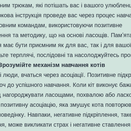
им трюкам, які потішать вас і вашого улюблен
кова інструкція проведе вас через процес навч
новним командам, використовуючи позитивне
ення та методику, що на основі ласощів. Пам’ят
 має бути приємним як для вас, так і для вашої
ьте терплячі, послідовні та насолоджуйтесь пр
 Зрозумійте механізм навчання котів
 і люди, вчаться через асоціації. Позитивне підк
ч до успішного навчання. Коли кіт виконує баж
ід нагороджувати ласощами, похвалою або ласк
позитивну асоціацію, яка змушує кота повторю
оведінку. Навпаки, негативне підкріплення, так
я, може викликати страх і негативне ставлення