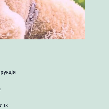
трукція
а
и їх