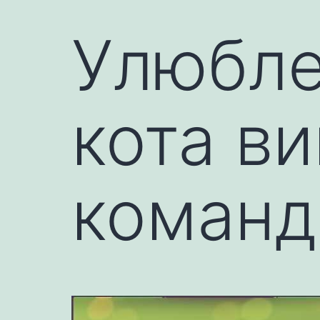
Улюбле
кота в
команд