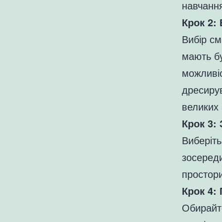
навчанн
Крок 2:
Вибір см
мають бу
можливі
дресирув
великих 
Крок 3:
Виберіть
зосереди
простори
Крок 4:
Обирайте