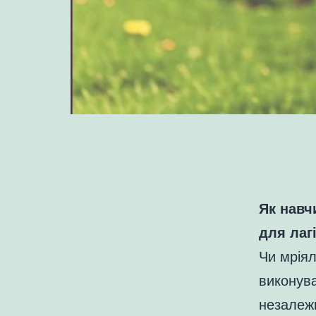
Як навч
для лаг
Чи мріял
виконува
незалежн