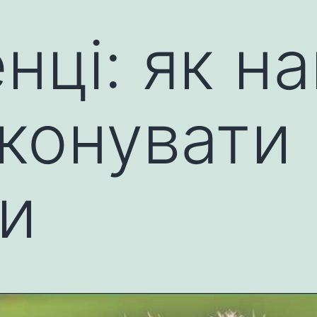
нці: як н
иконувати
и