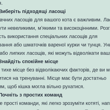
я.
 Виберіть підходящі ласощі
ачних ласощів для вашого кота є важливим. Ла
ти невеликими, м’якими та високоцінними. Роз
сть використання спеціальних ласощів для
ання або шматочків вареної курки чи тунця. Ун
або липких ласощів, які можуть відволікати ваш
 Знайдіть спокійне місце
 тихе місце без відволікаючих факторів, де ви 
тися на тренуванні. Місце має бути достатньо
м, щоб кішка могла вільно рухатися.
 Почніть з простих команд
 прості команди, які легко зрозуміти котяті, на