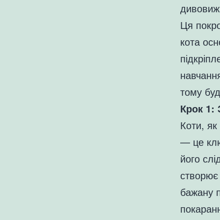
дивовижн
Ця покро
кота ос
підкріпл
навчання
тому буд
Крок 1:
Коти, як
— це клю
його сл
створює 
бажану п
покаранн