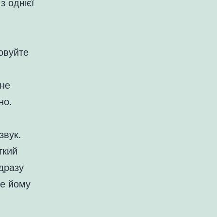
з однієї
овуйте
вне
но.
звук.
ткий
ідразу
те йому