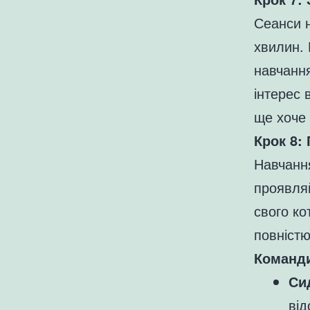
Сеанси н
хвилин. 
навчанн
інтерес 
ще хоче
Крок 8:
Навчання
проявляй
свого ко
повністю
Команди
Си
від