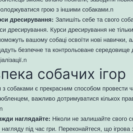
олоджуватися грою з іншими собаками.n
рси дресирування:
Запишіть себе та свого соб
си дресирування. Курси дресирування не тільк
оможуть вашому собаці освоїти нові навички, а
дадуть безпечне та контрольоване середовище 
іалізації.n
пека собачих ігор
и з собаками є прекрасним способом провести ча
любленцем, важливо дотримуватися кількох пра
n
вжди наглядайте:
Ніколи не залишайте свого с
 нагляду під час гри. Переконайтеся, що ігрова 