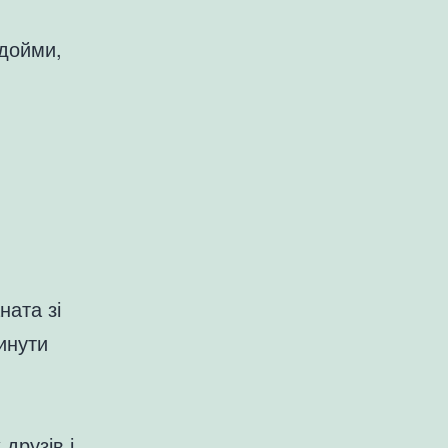
одойми,
ната зі
инути
друзів і