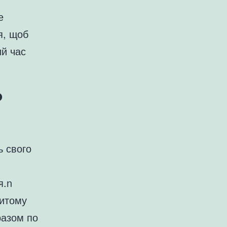
е
я, щоб
ий час
ь
я
ь свого
я.n
ритому
разом по