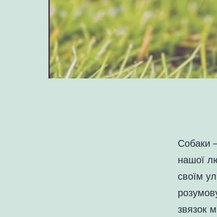
Собаки —
нашої лю
своїм ул
розумову
звязок м