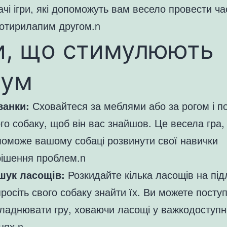
бачі ігри, які допоможуть вам весело провести ча
отирилапим другом.n
и, що стимулюють
зум
ванки:
Сховайтеся за меблями або за рогом і п
го собаку, щоб він вас знайшов. Це весела гра,
оможе вашому собаці розвинути свої навички
рішення проблем.n
шук ласощів:
Розкидайте кілька ласощів на підл
росіть свого собаку знайти їх. Ви можете посту
ладнювати гру, ховаючи ласощі у важкодоступн
цях.n