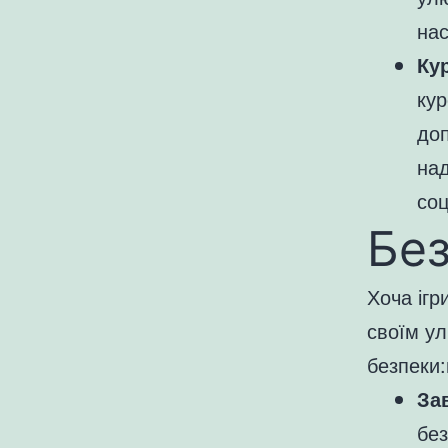
нас
Ку
кур
доп
на
соц
Без
Хоча ігр
своїм у
безпеки:
За
без