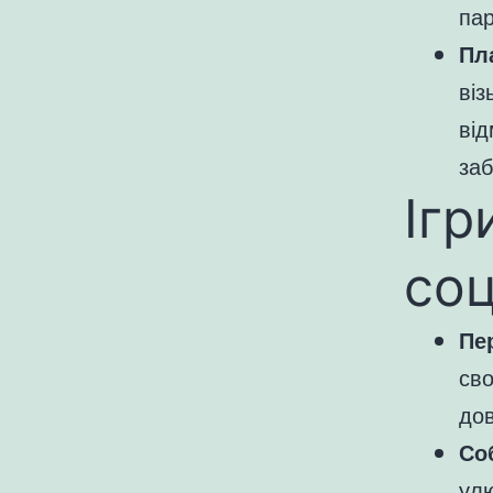
пар
Пл
віз
від
заб
Ігр
соц
Пе
сво
дов
Со
улю