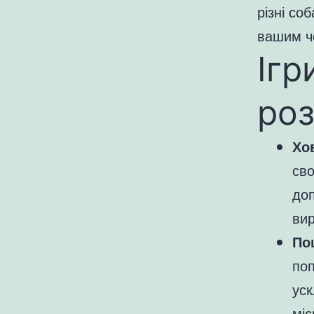
різні со
вашим ч
Ігр
ро
Хо
сво
доп
ви
По
поп
уск
міс