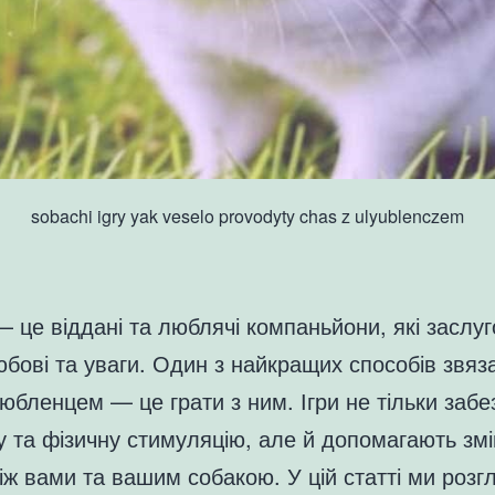
sobachi igry yak veselo provodyty chas z ulyublenczem
 це віддані та люблячі компаньйони, які заслу
бові та уваги. Один з найкращих способів звяза
юбленцем — це грати з ним. Ігри не тільки заб
 та фізичну стимуляцію, але й допомагають зм
іж вами та вашим собакою. У цій статті ми роз