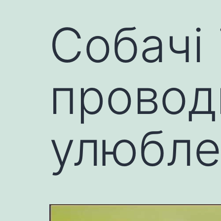
Собачі 
провод
улюбл