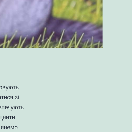
говують
тися зі
езпечують
іцнити
глянемо