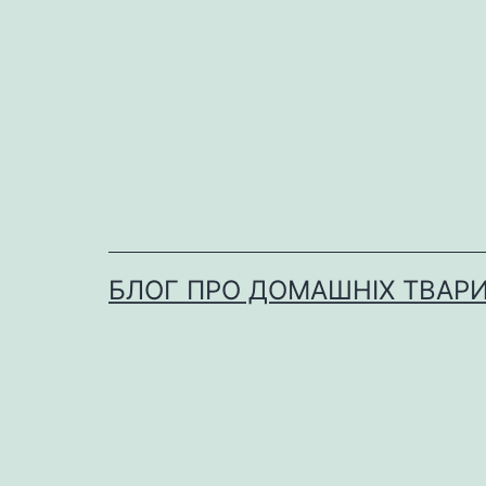
Перейти
до
вмісту
БЛОГ ПРО ДОМАШНІХ ТВАР