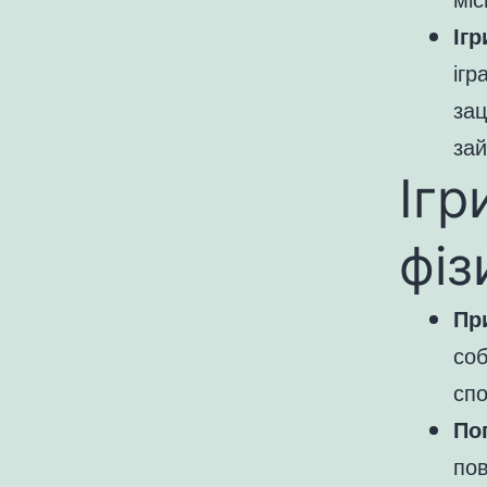
Іг
ігр
зац
зай
Ігр
фіз
Пр
соб
спо
По
пов