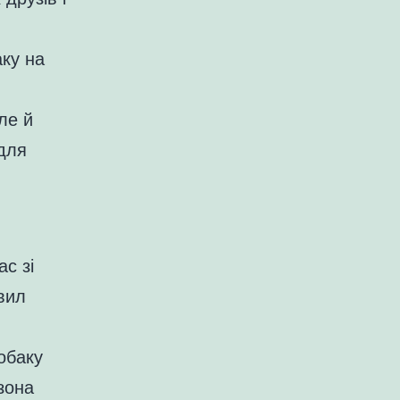
аку на
и
ле й
для
с зі
вил
обаку
зона