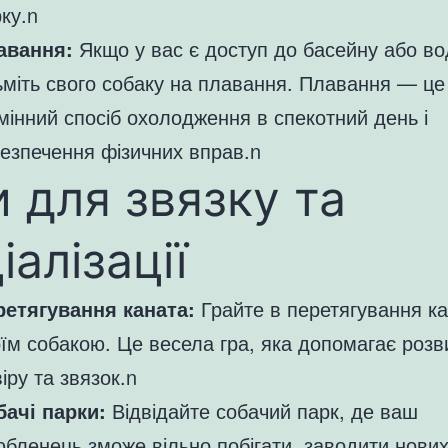
ку.n
авання:
Якщо у вас є доступ до басейну або в
ьміть свого собаку на плавання. Плавання — це
мінний спосіб охолодження в спекотний день і
езпечення фізичних вправ.n
и для звязку та
іалізації
ретягування каната:
Грайте в перетягування ка
їм собакою. Це весела гра, яка допомагає розв
іру та звязок.n
бачі парки:
Відвідайте собачий парк, де ваш
бленець зможе вільно побігати, заводити нових 