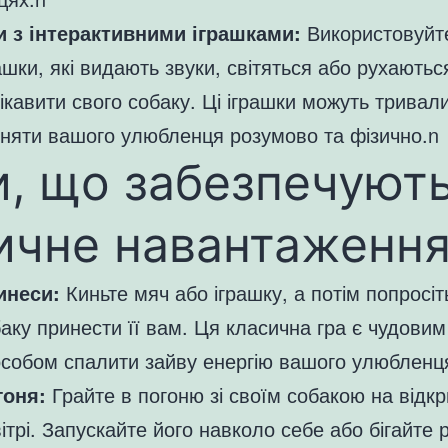
ри з інтерактивними іграшками:
Використовуйт
ашки, які видають звуки, світяться або рухаютьс
ікавити свого собаку. Ці іграшки можуть тривал
няти вашого улюбленця розумово та фізично.n
и, що забезпечуют
ичне навантаженн
инеси:
Киньте мяч або іграшку, а потім попросіт
аку принести її вам. Ця класична гра є чудовим
собом спалити зайву енергію вашого улюбленц
гоня:
Грайте в погоню зі своїм собакою на відк
ітрі. Запускайте його навколо себе або бігайте 