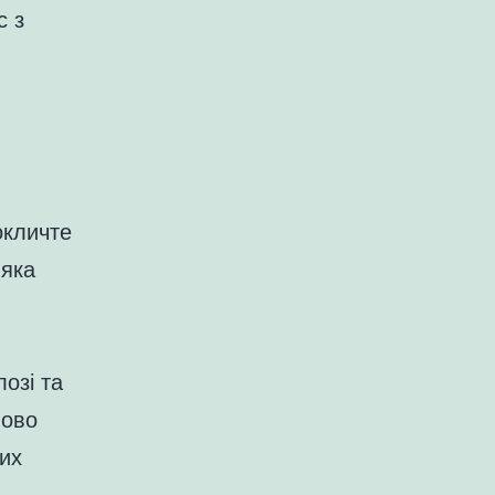
с з
окличте
 яка
озі та
пово
их