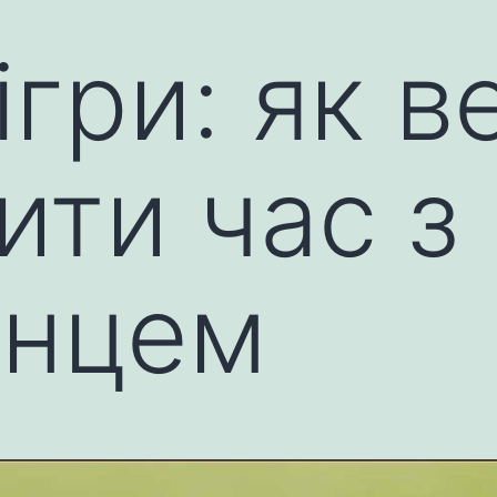
ігри: як 
ити час з
енцем