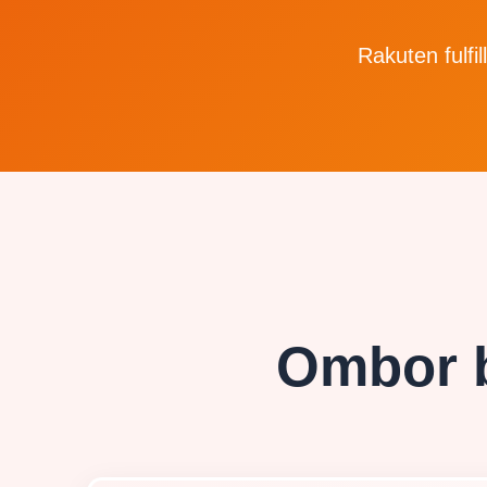
Rakuten fulfil
Ombor b