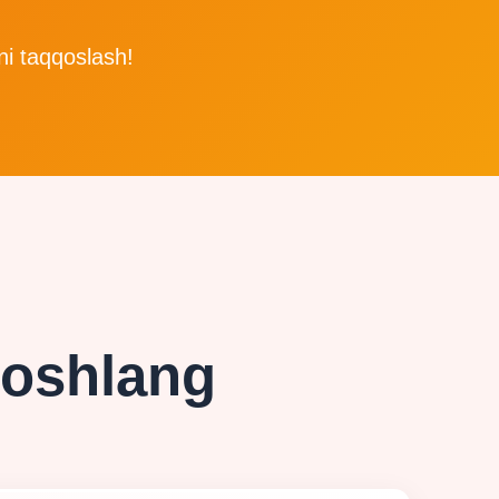
rni taqqoslash!
boshlang