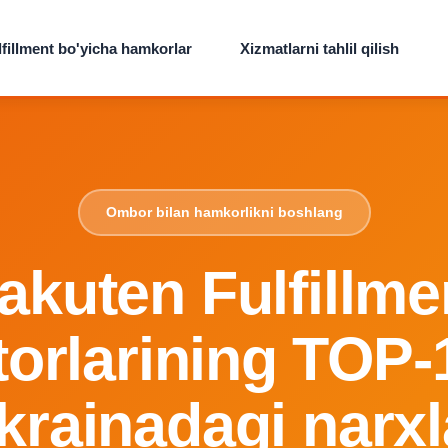
lfillment bo'yicha hamkorlar
Xizmatlarni tahlil qilish
Ombor bilan hamkorlikni boshlang
akuten Fulfillme
orlarining TOP-1
krainadagi narxl