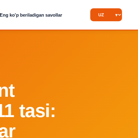
Eng ko'p beriladigan savollar
nt
1 tasi:
ar