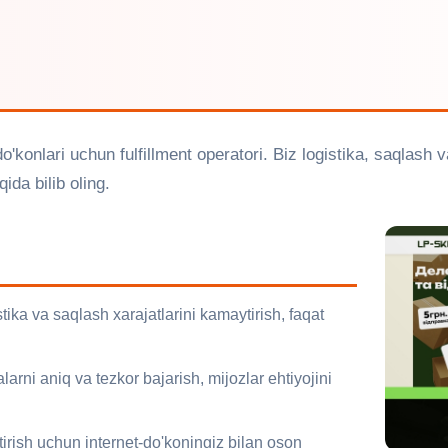
o'konlari uchun fulfillment operatori. Biz logistika, saqlash 
ida bilib oling.
stika va saqlash xarajatlarini kamaytirish, faqat
arni aniq va tezkor bajarish, mijozlar ehtiyojini
tirish uchun internet-do'koningiz bilan oson