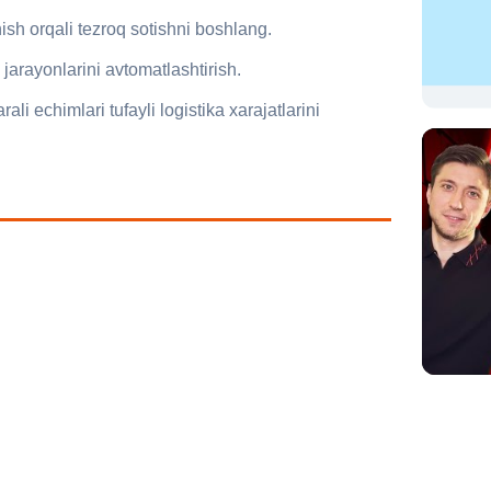
ish orqali tezroq sotishni boshlang.
 jarayonlarini avtomatlashtirish.
li echimlari tufayli logistika xarajatlarini