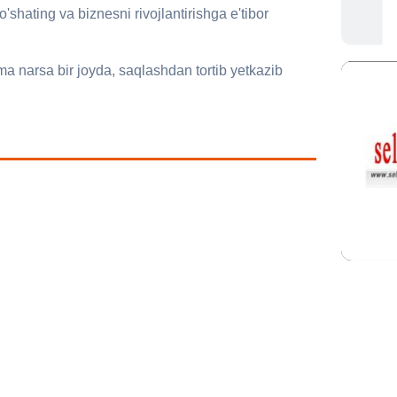
'shating va biznesni rivojlantirishga e'tibor
narsa bir joyda, saqlashdan tortib yetkazib