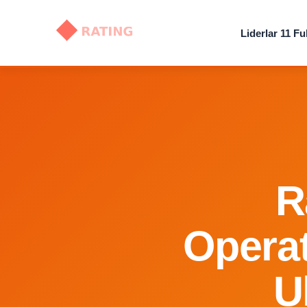
Liderlar 11 Fu
R
Operat
U