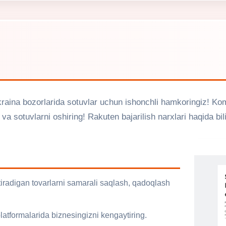
raina bozorlarida sotuvlar uchun ishonchli hamkoringiz! Kom
 va sotuvlarni oshiring! Rakuten bajarilish narxlari haqida bili
ytiradigan tovarlarni samarali saqlash, qadoqlash
latformalarida biznesingizni kengaytiring.