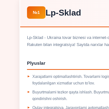
Lp-Sklad
№1
Lp-Sklad - Ukraina tovar biznesi va internet-d
Rakuten bilan integratsiya! Saytda narxlar haq
Plyuslar
Xarajatlarni optimallashtirish. Tovarlarni logi
foydalanilgan xizmatlar uchun to'lov.
Buyurtmalarni tezkor qayta ishlash. Buyurtmal
qondirishni oshirish.
Qulay integratsiya. Jarayonlarni avtomatlash