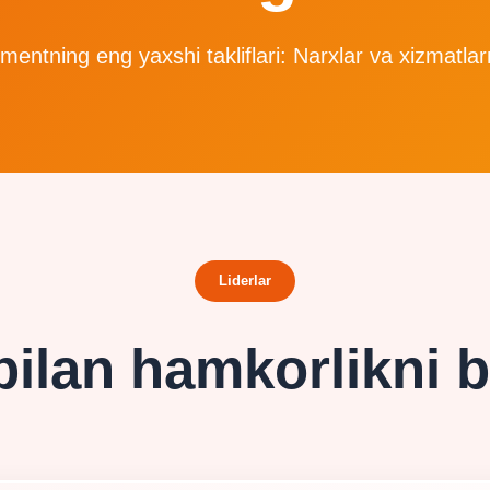
lmentning eng yaxshi takliflari: Narxlar va xizmatla
Liderlar
ilan hamkorlikni 