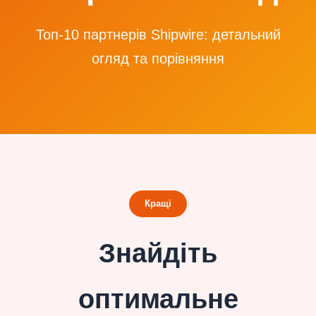
Топ-10 партнерів Shipwire: детальний
огляд та порівняння
Кращі
Знайдіть
оптимальне