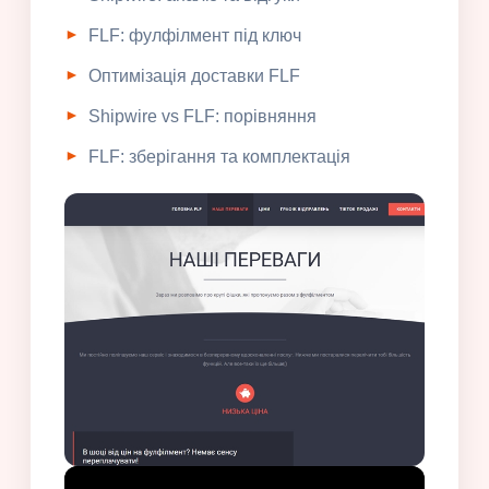
FLF: фулфілмент під ключ
Оптимізація доставки FLF
Shipwire vs FLF: порівняння
FLF: зберігання та комплектація