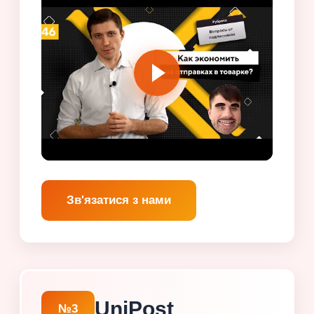
Зв'язатися з нами
UniPost
№3