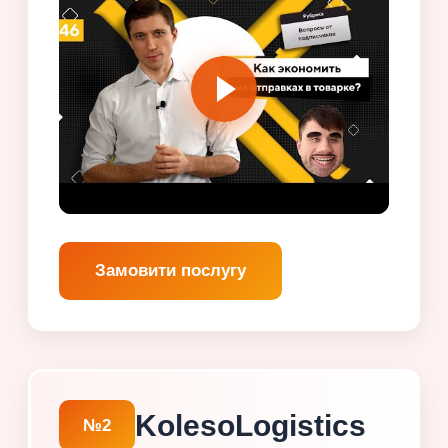
Замовити послугу
KolesoLogistics
№2