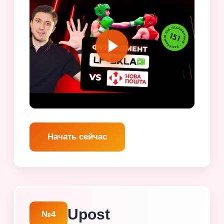
Начать сейчас
Upost
№4