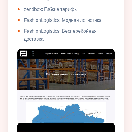
zendbox: Гибкие тарифы
FashionLogistics: Модная логистика
FashionLogistics: Бесперебойная
доставка