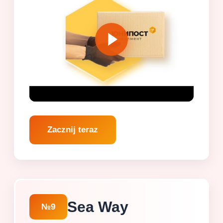
Zacznij teraz
Sea Way
№9