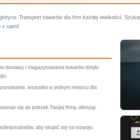
istyce. Transport towarów dla firm każdej wielkości. Szukas
ę z nami!
ztów dostawy i magazynowania towarów dzięki
rgo.
gazynowanie, wszystko w jednym miejscu dla
owuje się do potrzeb Twojej firmy, oferując
ofesjonalistów, aby skupić się na rozwoju