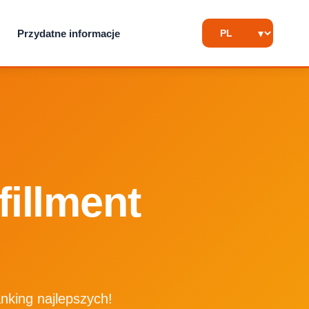
Przydatne informacje
illment
anking najlepszych!