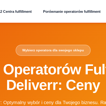
2 Centra fulfillment
Porównanie operatorów fulfillment
Wybierz operatora dla swojego sklepu
 Operatorów Fulf
Deliverr: Ceny
rr: Optymalny wybór i ceny dla Twojego biznesu. R