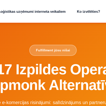
Loģistikas uzņēmumi interneta veikaliem
Ko izvēlēties?
Fulfillment jūsu nišai
7 Izpildes Oper
pmonk Alternat
 e-komercijas risinājumi: salīdzinājums un partneru