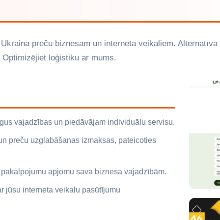
s Ukrainā preču biznesam un interneta veikaliem. Alternatī
 Optimizējiet loģistiku ar mums.
rgus vajadzības un piedāvājam individuālu servisu.
 un preču uzglabāšanas izmaksas, pateicoties
et pakalpojumu apjomu sava biznesa vajadzībām.
r jūsu interneta veikalu pasūtījumu