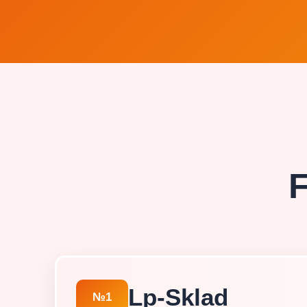
F
Lp-Sklad
№1