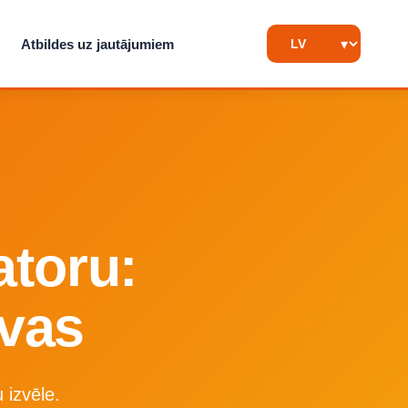
Atbildes uz jautājumiem
atoru:
īvas
 izvēle.