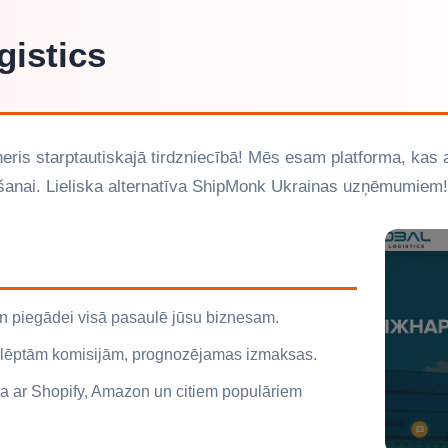
gistics
neris starptautiskajā tirdzniecībā! Mēs esam platforma, kas 
ošanai. Lieliska alternatīva ShipMonk Ukrainas uzņēmumiem!
un piegādei visā pasaulē jūsu biznesam.
ez slēptām komisijām, prognozējamas izmaksas.
na ar Shopify, Amazon un citiem populāriem