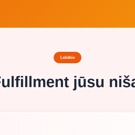
Labākie
ulfillment jūsu niš