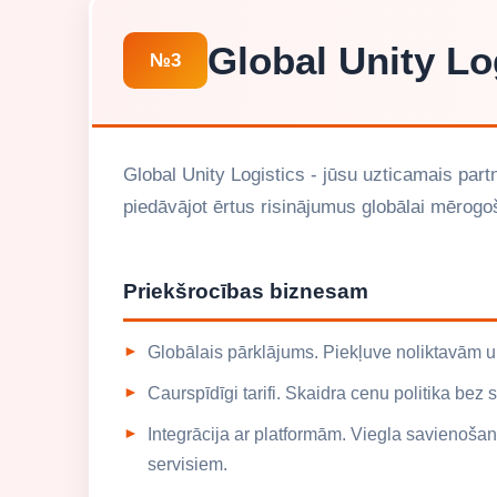
Global Unity Lo
№3
Global Unity Logistics - jūsu uzticamais part
piedāvājot ērtus risinājumus globālai mērog
Priekšrocības biznesam
Globālais pārklājums. Piekļuve noliktavām 
Caurspīdīgi tarifi. Skaidra cenu politika b
Integrācija ar platformām. Viegla savienoša
servisiem.