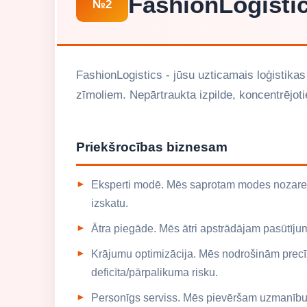
FashionLogisti
№2
FashionLogistics - jūsu uzticamais loģistika
zīmoliem. Nepārtraukta izpilde, koncentrējot
Priekšrocības biznesam
Eksperti modē. Mēs saprotam modes nozare
izskatu.
Ātra piegāde. Mēs ātri apstrādājam pasūtījumu
Krājumu optimizācija. Mēs nodrošinām prec
deficīta/pārpalikuma risku.
Personīgs serviss. Mēs pievēršam uzmanību