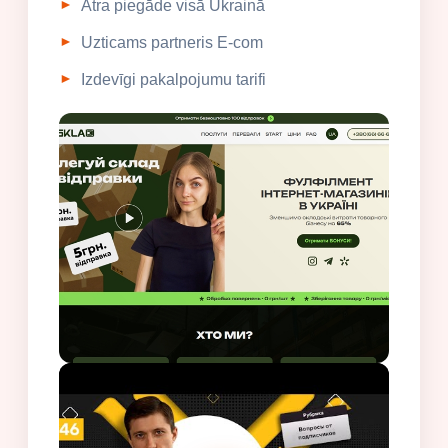
Ātra piegāde visā Ukrainā
Uzticams partneris E-com
Izdevīgi pakalpojumu tarifi