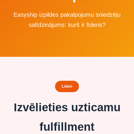
Easyship izpildes pakalpojumu sniedzēju
salīdzinājums: kurš ir līderis?
Līderi
Izvēlieties uzticamu
fulfillment