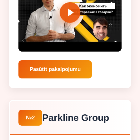
Pasūtīt pakalpojumu
Parkline Group
№2