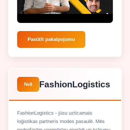
Pasūtīt pakalpojumu
FashionLogistics
№6
FashionLogistics - jūsu uzticamais
loģistikas partneris modes pasaulē. Mēs
nodrošinām vienmērīgu piegādi un krājumu