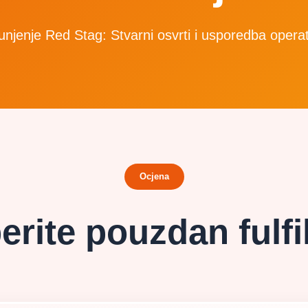
unjenje Red Stag: Stvarni osvrti i usporedba opera
Ocjena
rite pouzdan fulf