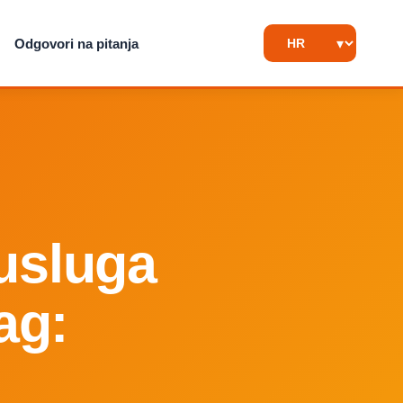
Odgovori na pitanja
 usluga
ag: