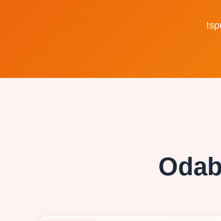
Isp
Odabe