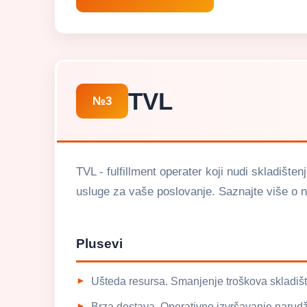
TVL
№3
TVL - fulfillment operater koji nudi skladište
usluge za vaše poslovanje. Saznajte više o 
Plusevi
Ušteda resursa. Smanjenje troškova skladišta
Brza dostava. Operativno izvršavanje narudžbi