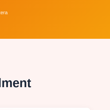
tera
ilment