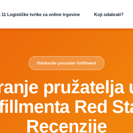
11 Logističke tvrtke za online trgovine
Koji odabrati?
Odaberite pouzdan fulfilment
anje pružatelja
lfillmenta Red St
Recenzije