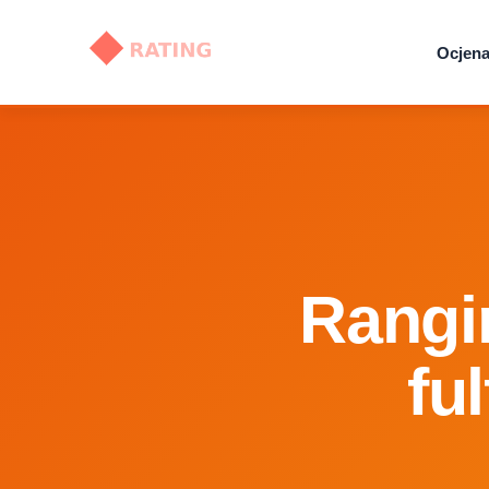
Ocjena 
Rangir
fu