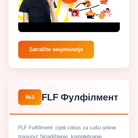
Zatražite savjetovanje
FLF Фулфілмент
№3
FLF Fulfillment: cijeli ciklus za vašu online
trgovinu! Skladištenje, kompletiranje,