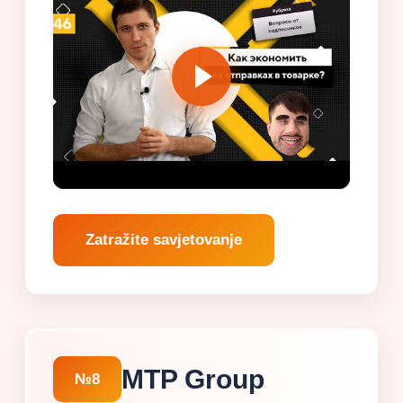
Zatražite savjetovanje
MTP Group
№8