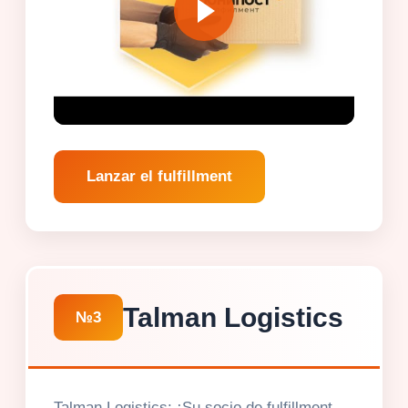
Lanzar el fulfillment
Talman Logistics
№3
Talman Logistics: ¡Su socio de fulfillment