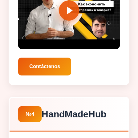
Contáctenos
HandMadeHub
№4