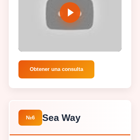
Obtener una consulta
Sea Way
№6