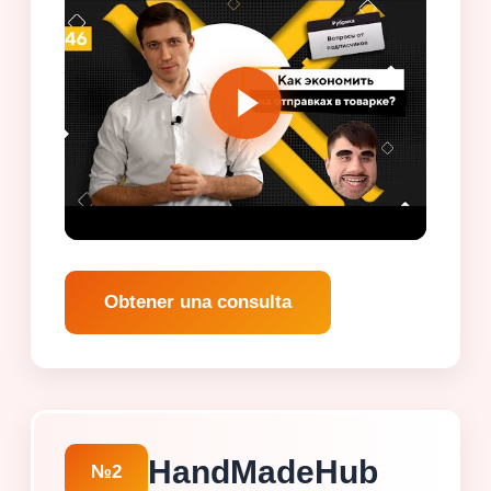
Obtener una consulta
HandMadeHub
№2