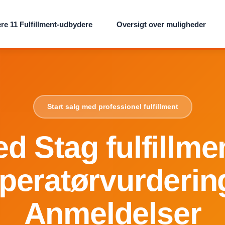
re 11 Fulfillment-udbydere
Oversigt over muligheder
Start salg med professionel fulfillment
d Stag fulfillme
peratørvurderin
Anmeldelser