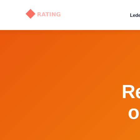
Lede
Re
o