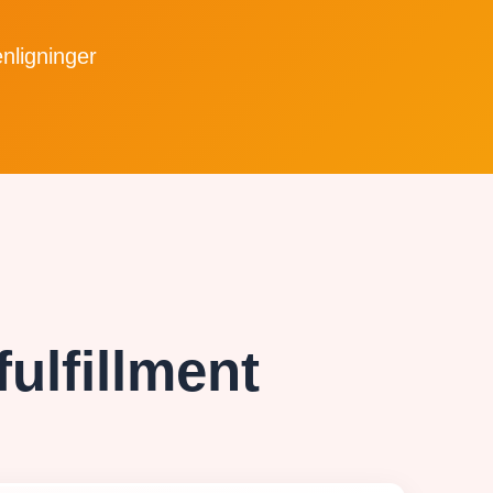
nligninger
fulfillment