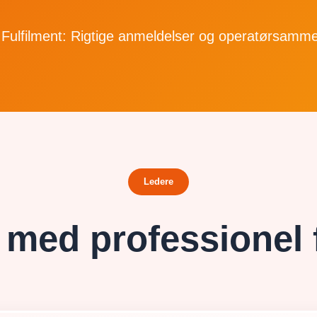
Fulfilment: Rigtige anmeldelser og operatørsamme
Ledere
 med professionel 