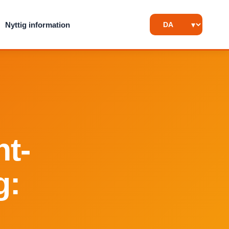
Nyttig information
nt-
g: