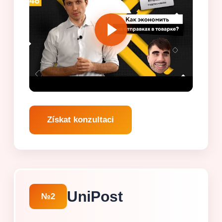
Získat konzultaci
UniPost
№2