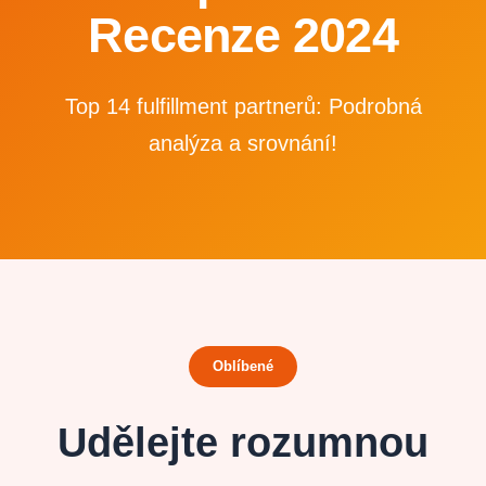
Recenze 2024
Top 14 fulfillment partnerů: Podrobná
analýza a srovnání!
Oblíbené
Udělejte rozumnou