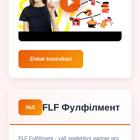
Získat konzultaci
FLF Фулфілмент
№5
FLF Fulfillment - váš spolehlivý partner pro