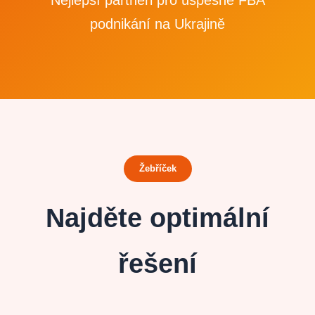
podnikání na Ukrajině
Žebříček
Najděte optimální
řešení