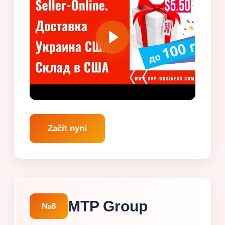
Začít nyní
MTP Group
№8