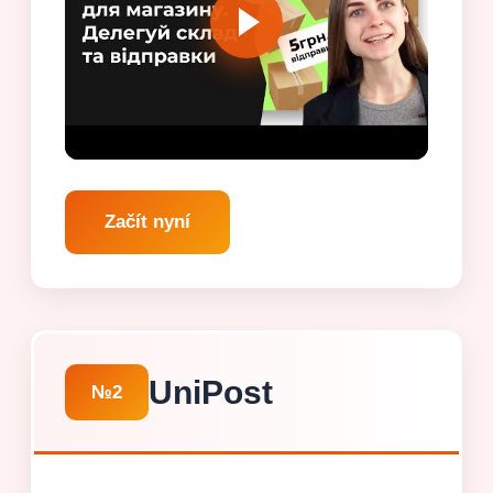
Začít nyní
UniPost
№2