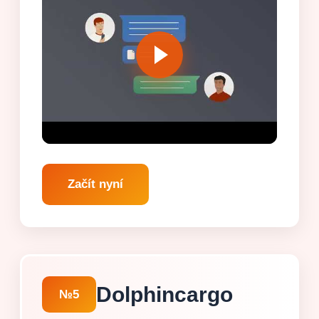
Začít nyní
Dolphincargo
№5