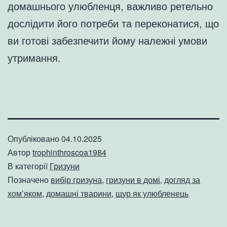
домашнього улюбленця, важливо ретельно
дослідити його потреби та переконатися, що
ви готові забезпечити йому належні умови
утримання.
Опубліковано
04.10.2025
Автор
trophinthroscoa1984
В категорії
Гризуни
Позначено
вибір гризуна
,
гризуни в домі
,
догляд за
хом’яком
,
домашні тварини
,
щур як улюбленець