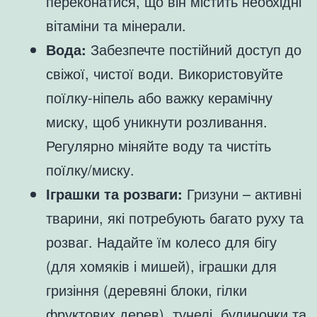
переконатися, що він містить необхідні
вітаміни та мінерали.
Вода:
Забезпечте постійний доступ до
свіжої, чистої води. Використовуйте
поїлку-ніпель або важку керамічну
миску, щоб уникнути розливання.
Регулярно міняйте воду та чистіть
поїлку/миску.
Іграшки та розваги:
Гризуни – активні
тварини, які потребують багато руху та
розваг. Надайте їм колесо для бігу
(для хомяків і мишей), іграшки для
гризіння (деревяні блоки, гілки
фруктових дерев), тунелі, будиночки та