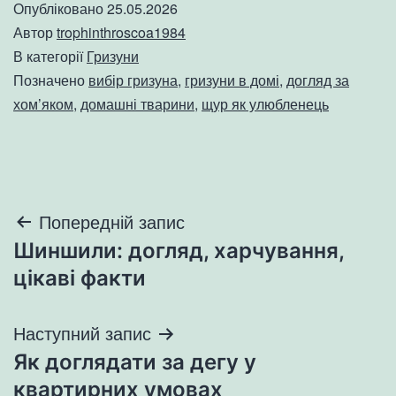
Опубліковано
25.05.2026
Автор
trophinthroscoa1984
В категорії
Гризуни
Позначено
вибір гризуна
,
гризуни в домі
,
догляд за
хом’яком
,
домашні тварини
,
щур як улюбленець
Навігація
Попередній запис
Шиншили: догляд, харчування,
записів
цікаві факти
Наступний запис
Як доглядати за дегу у
квартирних умовах