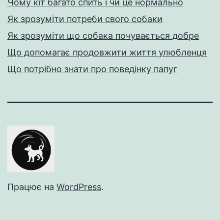
Чому кіт багато спить і чи це нормально
Як зрозуміти потреби свого собаки
Як зрозуміти що собака почувається добре
Що допомагає продовжити життя улюбленця
Що потрібно знати про поведінку папуг
Працює на
WordPress
.