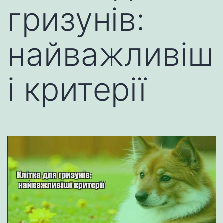
гризунів:
найважливіш
і критерії