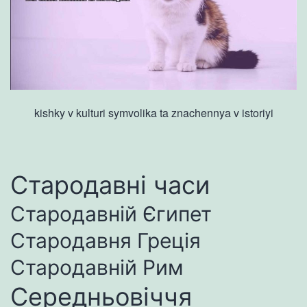
kishky v kulturi symvolika ta znachennya v istoriyi
Стародавні часи
Стародавній Єгипет
Стародавня Греція
Стародавній Рим
Середньовіччя