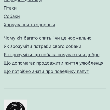
Птахи
Собаки
Харчування та здоров'я
Чому кіт багато спить і чи це нормально
Як зрозуміти потреби свого собаки
Як зрозуміти що собака почувається добре
Що допомагає продовжити життя улюбленця
Що потрібно знати про поведінку папуг