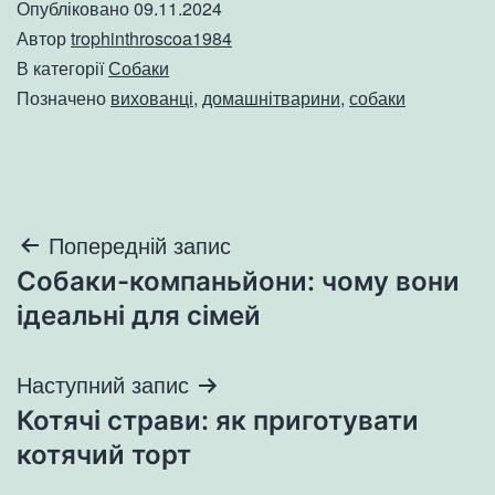
Опубліковано
09.11.2024
Автор
trophinthroscoa1984
В категорії
Собаки
Позначено
вихованці
,
домашнітварини
,
собаки
Навігація
Попередній запис
Собаки-компаньйони: чому вони
записів
ідеальні для сімей
Наступний запис
Котячі страви: як приготувати
котячий торт