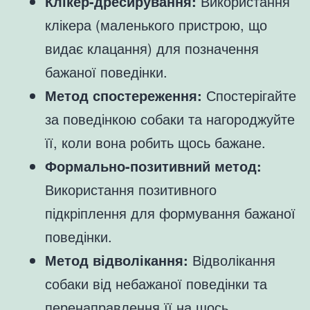
Клікер-дресирування:
Використання
клікера (маленького пристрою, що
видає клацання) для позначення
бажаної поведінки.
Метод спостереження:
Спостерігайте
за поведінкою собаки та нагороджуйте
її, коли вона робить щось бажане.
Формально-позитивний метод:
Використання позитивного
підкріплення для формування бажаної
поведінки.
Метод відволікання:
Відволікання
собаки від небажаної поведінки та
перенаправлення її на щось