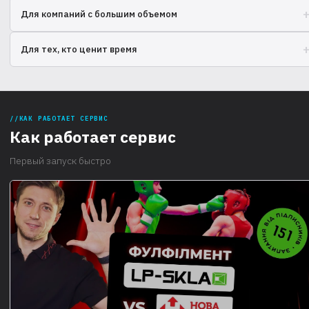
Легкий старт продаж без собственного склада и персонала.
Для компаний с большим объемом
Упростите управление запасами и доставкой в глобальном
Для тех, кто ценит время
масштабе.
Сосредоточьтесь на развитии бизнеса, а не на рутинных операциях.
КАК РАБОТАЕТ СЕРВИС
Как работает сервис
Первый запуск быстро