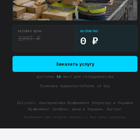
БАЗОВАЯ ЦЕНА:
БЕСПЛАТНО
1997 ₽
0 ₽
Заказать услугу
доступно
16
мест для сотрудничества
Политика приватности
Terms of Use
Другие популярные решения:
Deliverr: Альтернатива Фулфилмент Оператору в Украине
Фулфилмент Zendbox: Цены в Украине. Быстро!
Фулфилмент для интернет-бизнеса // Все права сохранены