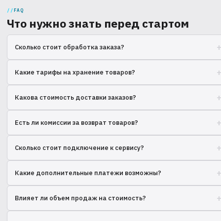
FAQ
Что нужно знать перед стартом
Сколько стоит обработка заказа?
Какие тарифы на хранение товаров?
Цена хранения рассчитывается за объем занимаемого места на
Какова стоимость доставки заказов?
складе и срок хранения. Детали в прайсе.
Стоимость доставки зависит от перевозчика, расстояния и веса
Есть ли комиссии за возврат товаров?
посылки. Возможны различные варианты.
Да, обработка возвратов товаров и их возврат на склад
Сколько стоит подключение к сервису?
оплачивается отдельно согласно тарифам.
Подключение к нашему сервису бесплатное, вы платите только за
Какие дополнительные платежи возможны?
фактически использованные услуги.
Дополнительные платежи могут быть за маркировку, специальную
Влияет ли объем продаж на стоимость?
упаковку, фотографирование товаров.
Да, для больших объемов продаж мы предлагаем индивидуальные