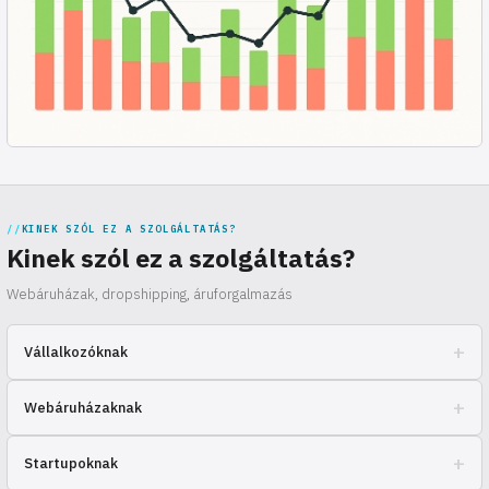
KINEK SZÓL EZ A SZOLGÁLTATÁS?
Kinek szól ez a szolgáltatás?
Webáruházak, dropshipping, áruforgalmazás
+
Vállalkozóknak
Növelje vállalkozását raktározási és szállítási gondok nélkül.
+
Webáruházaknak
Optimalizálja a logisztikát és koncentráljon az értékesítésre.
+
Startupoknak