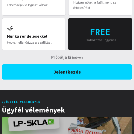
Hogyan növeli a fulfillment az
Lehetőségek a logisztikához
értékesítést
🤝
FREE
Munka rendelésekkel
Csatlakozás ingyenes
Hogyan ellenőrizze a szállítást
Próbálja ki
ingyen
Jelentkezés
ÜGYFÉL VÉLEMÉNYEK
Ügyfél vélemények