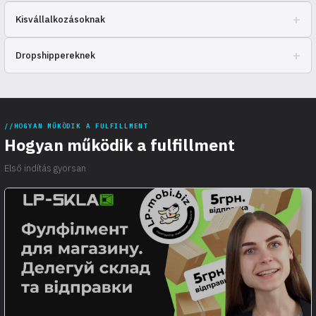
Gyors értékesítési kezdet egy megbízható partnerrel.
+
Kisvállalkozásoknak
Skálázza hatékonyan, anélkül, hogy túlfizetne az infrastruktúráért.
+
Dropshippereknek
Automatizálja a küldést és felejtse el a rutint.
HOGYAN MŰKÖDIK A FULFILLMENT
Hogyan működik a fulfillment
Első indítás gyorsan