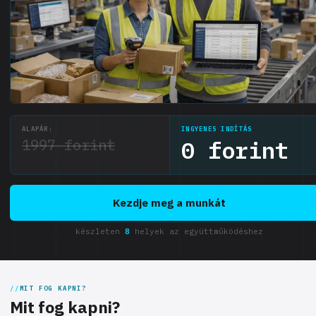
ALAPÁR:
INGYENES INDÍTÁS
1997 forint
0 forint
Kezdje meg a munkát
készleten
8
helyek az együttműködéshez
MIT FOG KAPNI?
Mit fog kapni?