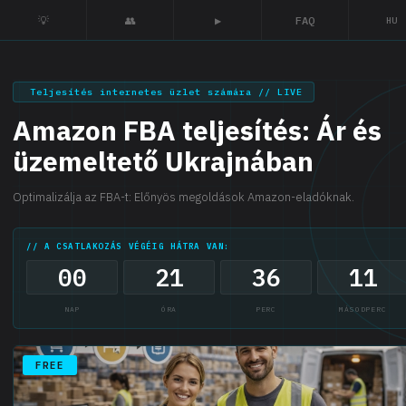
💡
👥
▶
FAQ
HU
Teljesítés internetes üzlet számára // LIVE
Amazon FBA teljesítés: Ár és
üzemeltető Ukrajnában
Optimalizálja az FBA-t: Előnyös megoldások Amazon-eladóknak.
// A CSATLAKOZÁS VÉGÉIG HÁTRA VAN:
00
21
36
11
NAP
ÓRA
PERC
MÁSODPERC
FREE