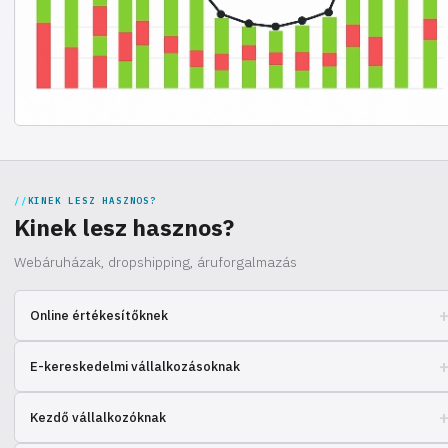
KINEK LESZ HASZNOS?
Kinek lesz hasznos?
Webáruházak, dropshipping, áruforgalmazás
Online értékesítőknek
Növelje a profitot a logisztikával és szállítással járó gondok
E-kereskedelmi vállalkozásoknak
csökkentésével.
Optimalizálja a raktározási költségeket és gyorsítsa fel a rendelések
Kezdő vállalkozóknak
feldolgozását.