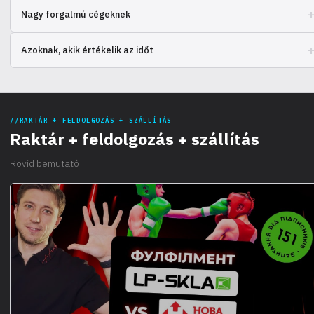
Könnyű értékesítési indítás saját raktár és személyzet nélkül.
Nagy forgalmú cégeknek
Egyszerűsítse a készlet- és szállításkezelést globális szinten.
Azoknak, akik értékelik az időt
Koncentráljon az üzlet fejlesztésére a rutinszerű műveletek helyett.
RAKTÁR + FELDOLGOZÁS + SZÁLLÍTÁS
Raktár + feldolgozás + szállítás
Rövid bemutató