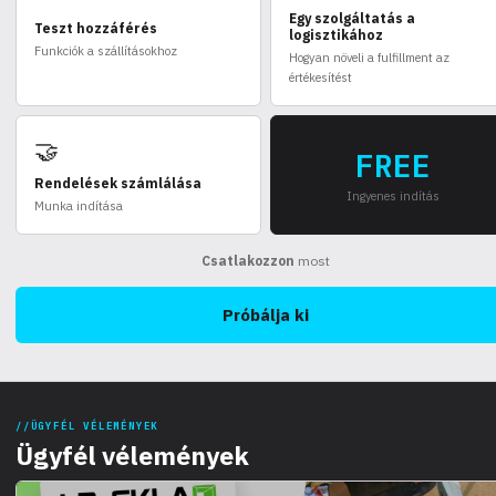
Egy szolgáltatás a
Teszt hozzáférés
logisztikához
Funkciók a szállításokhoz
Hogyan növeli a fulfillment az
értékesítést
🤝
FREE
Rendelések számlálása
Ingyenes indítás
Munka indítása
Csatlakozzon
most
Próbálja ki
ÜGYFÉL VÉLEMÉNYEK
Ügyfél vélemények