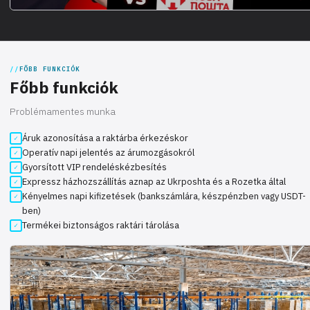
FŐBB FUNKCIÓK
Főbb funkciók
Problémamentes munka
Áruk azonosítása a raktárba érkezéskor
Operatív napi jelentés az árumozgásokról
Gyorsított VIP rendeléskézbesítés
Expressz házhozszállítás aznap az Ukrposhta és a Rozetka által
Kényelmes napi kifizetések (bankszámlára, készpénzben vagy USDT-
ben)
Termékei biztonságos raktári tárolása