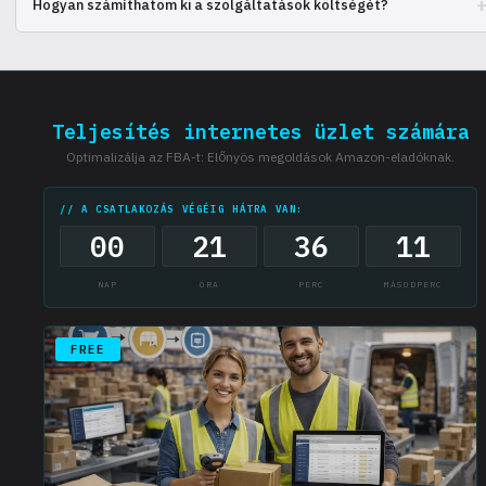
Hogyan számíthatom ki a szolgáltatások költségét?
kedvezményeket kínálunk.
Használhatja a weboldalon található kalkulátort, vagy forduljon a
menedzserünkhöz a számításhoz.
Teljesítés internetes üzlet számára
Optimalizálja az FBA-t: Előnyös megoldások Amazon-eladóknak.
// A CSATLAKOZÁS VÉGÉIG HÁTRA VAN:
00
21
36
11
NAP
ÓRA
PERC
MÁSODPERC
FREE