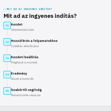
MIT AD AZ INGYENES INDÍTÁS?
Mit ad az ingyenes indítás?
Kezdet
01
Jelentkezést küld
Hozzáférés a folyamatokhoz
02
Szállítás ellenőrzése
Kezdeti beállítás
03
Megkezdi a munkát
Eredmény
04
Növeli a kontrollt
Szakértői segítség
05
Menedzserek válaszai