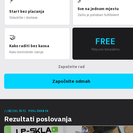
⚡
Sve na jednom mjestu
Start bez plaćanja
Zašto je potreban fulfillment
Skladište i dostava
🤝
FREE
Kako raditi bez kaosa
Potpuno besplatno
Kako kontrolirati slanja
Započnite rad
Započnite odmah
REZULTATI POSLOVANJA
Rezultati poslovanja