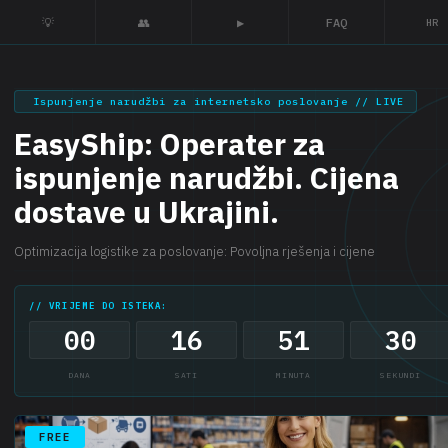
💡
👥
▶
FAQ
HR
Ispunjenje narudžbi za internetsko poslovanje // LIVE
EasyShip: Operater za
ispunjenje narudžbi. Cijena
dostave u Ukrajini.
Optimizacija logistike za poslovanje: Povoljna rješenja i cijene
// VRIJEME DO ISTEKA:
00
16
51
30
DANA
SATI
MINUTA
SEKUNDI
FREE