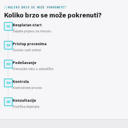
KOLIKO BRZO SE MOŽE POKRENUTI?
Koliko brzo se može pokrenuti?
Besplatan start
01
Šaljete prijavu za minutu
Pristup procesima
02
Sustav radi online
Podešavanje
03
Prenosite robu u skladište
Kontrola
04
Kontrolirate proces
Konzultacije
05
Podrška klijenata