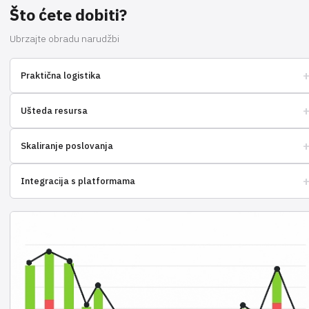
Što ćete dobiti?
Ubrzajte obradu narudžbi
Praktična logistika
Optimizirajte dostavu robe kupcima diljem svijeta.
Ušteda resursa
Smanjite troškove skladištenja i slanja narudžbi.
Skaliranje poslovanja
Jednostavno proširite obujam prodaje bez brige o skladištu.
Integracija s platformama
Povežite s vašom trgovinom u nekoliko klikova.