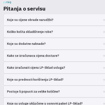
FAQ
Pitanja o servisu
Koje su cijene obrade narudžbi?
Cijena ovisi o obujmu, težini, dimenzijama i dodatnim uslugama.
Koliko košta skladištenje robe?
Kontaktirajte nas za individualni izračun.
Cijena skladištenja ovisi o zauzetoj površini i trajanju. Dogovara se
Koje su dodatne naknade?
individualno.
Moguće naknade za obradu povrata, pakiranje nestandardnih proizvoda
Kako se izračunava cijena dostave?
i osiguranje tereta.
Ovisi o težini, dimenzijama paketa, udaljenosti i odabranom
Kako izračunati cijenu LP-Sklad usluga?
prijevozniku.
Cijena ovisi o odabranom paketu usluga, broju obrađenih narudžbi i
Koje su prednosti korištenja LP-Sklad?
korištenim skladišnim prostorima.
Brza obrada narudžbi, integracija s marketplaceovima, praktičan osobni
Postoje li popusti za velike količine?
račun i automatizacija procesa.
Da, za velike količine osigurani su posebni uvjeti i popusti. Kontaktirajte
Koje su usluge uključene u osnovni paket LP-Sklad?
menadžera.