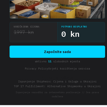
UOBIČAJENA CIJENA:
POTPUNO BESPLATNO
1997 kn
0 kn
Započnite sada
aktivno
11
slobodnih mjesta
Privacy Policy
Uvjeti korištenja servisa
Popularna rješenja:
Ispunjenje Shiphero: Cijena i Usluge u Ukrajini
TOP 17 Fulfillment: Alternative Shipmonku u Ukrajini
Ispunjenje narudžbi za internetsko poslovanje // Sva prava
zadržana