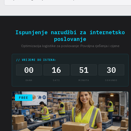
Prijem, skladištenje, kompletiranje, pakiranje i otprema narudžbi.
Moguće je uključivanje dodatnih usluga.
Ispunjenje narudžbi za internetsko
poslovanje
Optimizacija logistike za poslovanje: Povoljna rješenja i cijene
// VRIJEME DO ISTEKA:
00
16
51
30
DANA
SATI
MINUTA
SEKUNDI
FREE