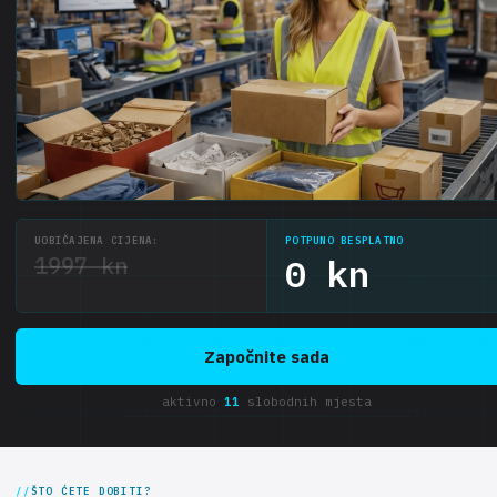
UOBIČAJENA CIJENA:
POTPUNO BESPLATNO
1997 kn
0 kn
Započnite sada
aktivno
11
slobodnih mjesta
ŠTO ĆETE DOBITI?