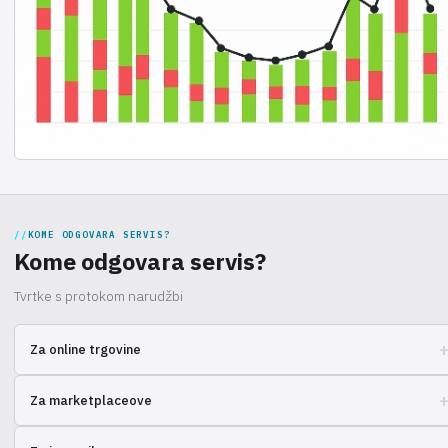
KOME ODGOVARA SERVIS?
Kome odgovara servis?
Tvrtke s protokom narudžbi
Za online trgovine
Optimizirajte logistiku, smanjite troškove vremena i resursa za obradu
Za marketplaceove
narudžbi.
Povećajte obujam prodaje bez brige o skladištenju i isporuci. Integracij