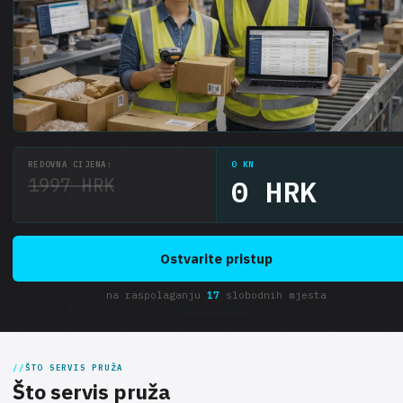
REDOVNA CIJENA:
0 KN
1997 HRK
0 HRK
Ostvarite pristup
na raspolaganju
17
slobodnih mjesta
ŠTO SERVIS PRUŽA
Što servis pruža