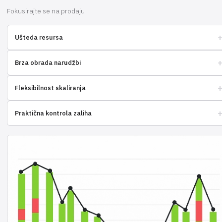
Fokusirajte se na prodaju
Ušteda resursa
Optimizirajte troškove logistike i skladištenja robe
Brza obrada narudžbi
Ubrzajte isporuku robe krajnjem potrošaču
Fleksibilnost skaliranja
Povećajte obujam prodaje bez brige o logistici
Praktična kontrola zaliha
Pratite zalihe u stvarnom vremenu, izbjegavajte nestašice