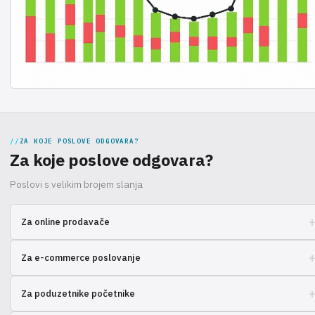
ZA KOJE POSLOVE ODGOVARA?
Za koje poslove odgovara?
Poslovi s velikim brojem slanja
Za online prodavače
Povećajte profit smanjenjem gnjavaže s logistikom i dostavom.
Za e-commerce poslovanje
Optimizirajte troškove skladištenja i ubrzajte obradu narudžbi.
Za poduzetnike početnike