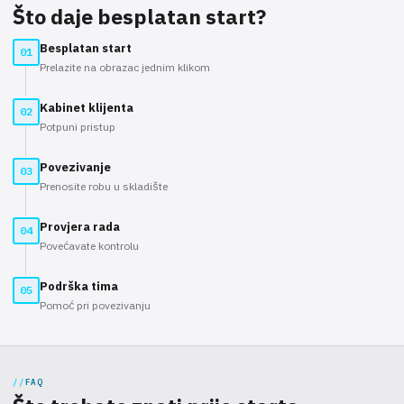
Što daje besplatan start?
Besplatan start
01
Prelazite na obrazac jednim klikom
Kabinet klijenta
02
Potpuni pristup
Povezivanje
03
Prenosite robu u skladište
Provjera rada
04
Povećavate kontrolu
Podrška tima
05
Pomoć pri povezivanju
FAQ