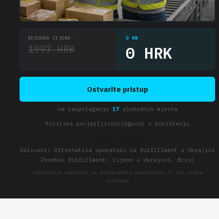
REDOVNA CIJENA:
0 KN
1997 HRK
0 HRK
Ostvarite pristup
na raspolaganju
17
slobodnih mjesta
Politika povjerljivosti
Ugovor o korištenju
Aktualni materijali:
Deliverr: Alternativa operatoru za fulfillment u Ukrajini
Zendbox fulfillment: Cijene u Ukrajini. Brzo!
Ispunjenje narudžbi za internetsko poslovanje // Sva prava
zadržana