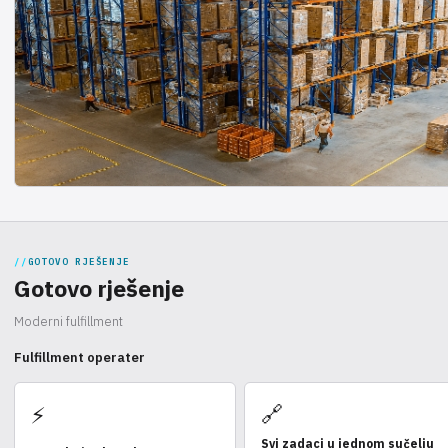
GOTOVO RJEŠENJE
Gotovo rješenje
Moderni fulfillment
Fulfillment operater
🔗
⚡
Svi zadaci u jednom sučelju