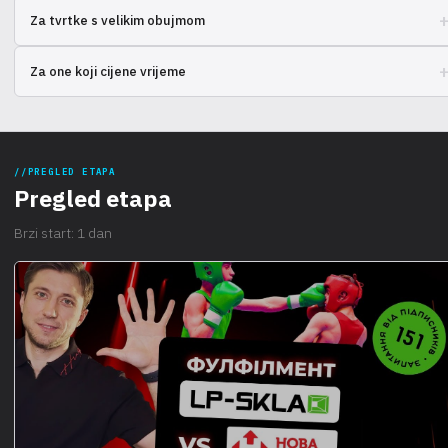
Jednostavan početak prodaje bez vlastitog skladišta i osoblja.
Za tvrtke s velikim obujmom
Pojednostavite upravljanje zalihama i dostavom u globalnom mjerilu.
Za one koji cijene vrijeme
Usredotočite se na razvoj poslovanja, a ne na rutinske operacije.
PREGLED ETAPA
Pregled etapa
Brzi start: 1 dan