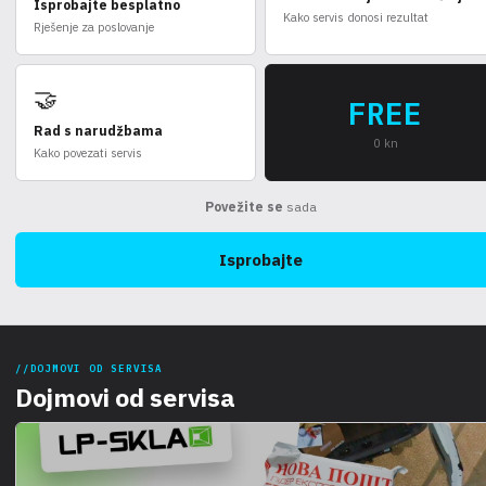
Isprobajte besplatno
Kako servis donosi rezultat
Rješenje za poslovanje
🤝
FREE
Rad s narudžbama
0 kn
Kako povezati servis
Povežite se
sada
Isprobajte
DOJMOVI OD SERVISA
Dojmovi od servisa