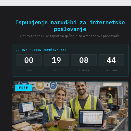
menadžeru za izračun.
Ispunjenje narudžbi za internetsko
poslovanje
Optimizirajte FBA: Isplativa rješenja za Amazonove prodavače.
// OVA PONUDA ZAVRŠAVA ZA:
00
19
08
43
DANA
SATI
MINUTA
SEKUNDI
FREE