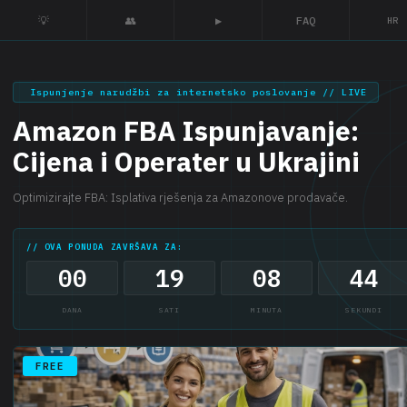
💡
👥
▶
FAQ
HR
Ispunjenje narudžbi za internetsko poslovanje // LIVE
Amazon FBA Ispunjavanje:
Cijena i Operater u Ukrajini
Optimizirajte FBA: Isplativa rješenja za Amazonove prodavače.
// OVA PONUDA ZAVRŠAVA ZA:
00
19
08
43
DANA
SATI
MINUTA
SEKUNDI
FREE